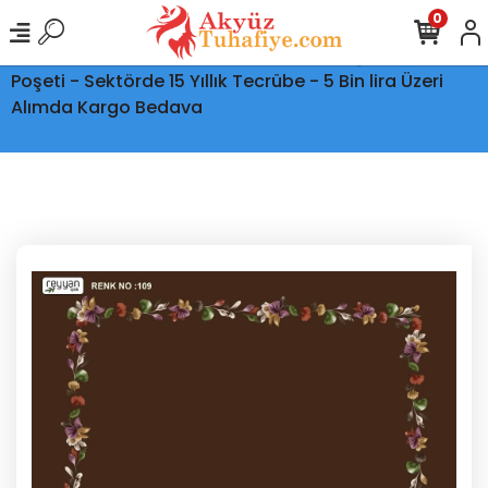
0
Ptt Kargo İle Tüm Türkiye'ye Teslimat - Şeffaf Kargo
Poşeti - Sektörde 15 Yıllık Tecrübe - 5 Bin lira Üzeri
Alımda Kargo Bedava