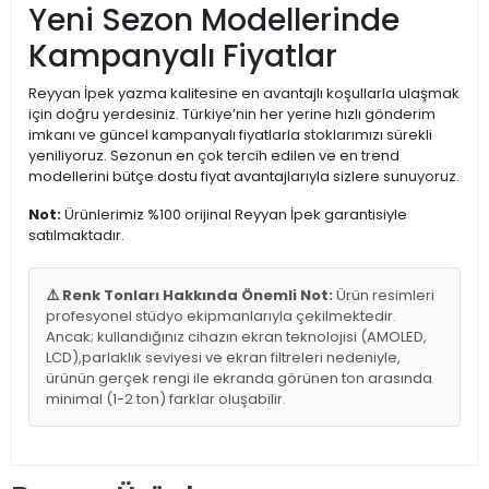
Yeni Sezon Modellerinde
Kampanyalı Fiyatlar
Reyyan İpek yazma kalitesine en avantajlı koşullarla ulaşmak
için doğru yerdesiniz. Türkiye’nin her yerine hızlı gönderim
imkanı ve güncel kampanyalı fiyatlarla stoklarımızı sürekli
yeniliyoruz. Sezonun en çok tercih edilen ve en trend
modellerini bütçe dostu fiyat avantajlarıyla sizlere sunuyoruz.
Not:
Ürünlerimiz %100 orijinal Reyyan İpek garantisiyle
satılmaktadır.
⚠️ Renk Tonları Hakkında Önemli Not:
Ürün resimleri
profesyonel stüdyo ekipmanlarıyla çekilmektedir.
Ancak; kullandığınız cihazın ekran teknolojisi (AMOLED,
LCD),parlaklık seviyesi ve ekran filtreleri nedeniyle,
ürünün gerçek rengi ile ekranda görünen ton arasında
minimal (1-2 ton) farklar oluşabilir.