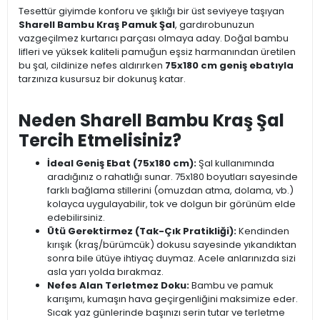
Tesettür giyimde konforu ve şıklığı bir üst seviyeye taşıyan
Sharell Bambu Kraş Pamuk Şal
, gardırobunuzun
vazgeçilmez kurtarıcı parçası olmaya aday. Doğal bambu
lifleri ve yüksek kaliteli pamuğun eşsiz harmanından üretilen
bu şal, cildinize nefes aldırırken
75x180 cm geniş ebatıyla
tarzınıza kusursuz bir dokunuş katar.
Neden Sharell Bambu Kraş Şal
Tercih Etmelisiniz?
İdeal Geniş Ebat (75x180 cm):
Şal kullanımında
aradığınız o rahatlığı sunar. 75x180 boyutları sayesinde
farklı bağlama stillerini (omuzdan atma, dolama, vb.)
kolayca uygulayabilir, tok ve dolgun bir görünüm elde
edebilirsiniz.
Ütü Gerektirmez (Tak-Çık Pratikliği):
Kendinden
kırışık (kraş/bürümcük) dokusu sayesinde yıkandıktan
sonra bile ütüye ihtiyaç duymaz. Acele anlarınızda sizi
asla yarı yolda bırakmaz.
Nefes Alan Terletmez Doku:
Bambu ve pamuk
karışımı, kumaşın hava geçirgenliğini maksimize eder.
Sıcak yaz günlerinde başınızı serin tutar ve terletme