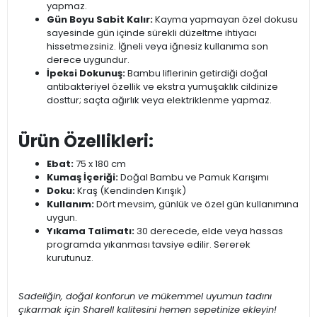
yapmaz.
Gün Boyu Sabit Kalır:
Kayma yapmayan özel dokusu
sayesinde gün içinde sürekli düzeltme ihtiyacı
hissetmezsiniz. İğneli veya iğnesiz kullanıma son
derece uygundur.
İpeksi Dokunuş:
Bambu liflerinin getirdiği doğal
antibakteriyel özellik ve ekstra yumuşaklık cildinize
dosttur; saçta ağırlık veya elektriklenme yapmaz.
Ürün Özellikleri:
Ebat:
75 x 180 cm
Kumaş İçeriği:
Doğal Bambu ve Pamuk Karışımı
Doku:
Kraş (Kendinden Kırışık)
Kullanım:
Dört mevsim, günlük ve özel gün kullanımına
uygun.
Yıkama Talimatı:
30 derecede, elde veya hassas
programda yıkanması tavsiye edilir. Sererek
kurutunuz.
Sadeliğin, doğal konforun ve mükemmel uyumun tadını
çıkarmak için Sharell kalitesini hemen sepetinize ekleyin!