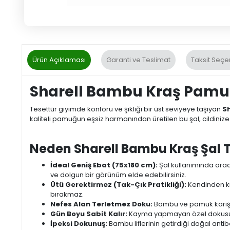
Ürün Açıklaması
Garanti ve Teslimat
Taksit Seçe
Sharell Bambu Kraş Pamuk Ş
Tesettür giyimde konforu ve şıklığı bir üst seviyeye taşıyan
S
kaliteli pamuğun eşsiz harmanından üretilen bu şal, cildinize
Neden Sharell Bambu Kraş Şal T
İdeal Geniş Ebat (75x180 cm):
Şal kullanımında aradı
ve dolgun bir görünüm elde edebilirsiniz.
Ütü Gerektirmez (Tak-Çık Pratikliği):
Kendinden kır
bırakmaz.
Nefes Alan Terletmez Doku:
Bambu ve pamuk karışım
Gün Boyu Sabit Kalır:
Kayma yapmayan özel dokusu sa
İpeksi Dokunuş:
Bambu liflerinin getirdiği doğal antib