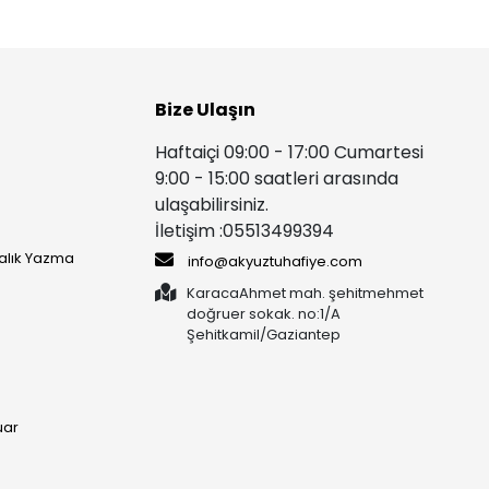
Bize Ulaşın
Haftaiçi 09:00 - 17:00 Cumartesi
9:00 - 15:00 saatleri arasında
ulaşabilirsiniz.
İletişim :05513499394
yalık Yazma
info@akyuztuhafiye.com
KaracaAhmet mah. şehitmehmet
doğruer sokak. no:1/A
Şehitkamil/Gaziantep
uar