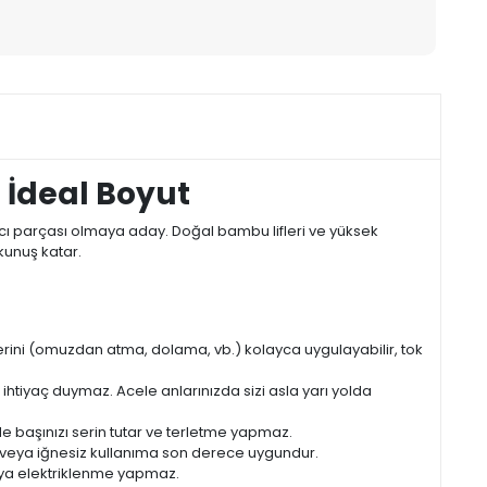
 İdeal Boyut
cı parçası olmaya aday. Doğal bambu lifleri ve yüksek
kunuş katar.
llerini (omuzdan atma, dolama, vb.) kolayca uygulayabilir, tok
htiyaç duymaz. Acele anlarınızda sizi asla yarı yolda
 başınızı serin tutar ve terletme yapmaz.
 veya iğnesiz kullanıma son derece uygundur.
 veya elektriklenme yapmaz.