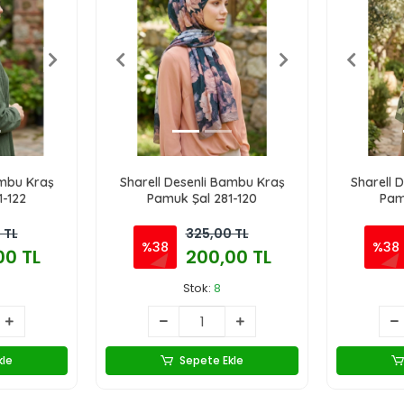
ambu Kraş
Sharell Desenli Bambu Kraş
Sharell 
1-122
Pamuk Şal 281-120
Pam
 TL
325,00 TL
%38
%38
00 TL
200,00 TL
Stok:
8
kle
Sepete Ekle