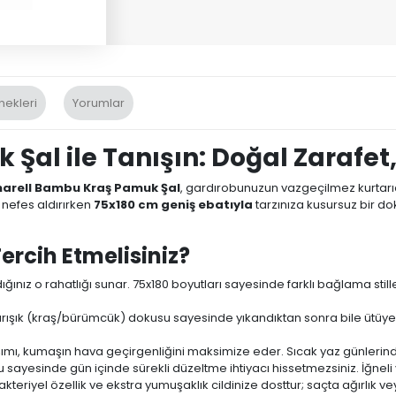
nekleri
Yorumlar
al ile Tanışın: Doğal Zarafet,
harell Bambu Kraş Pamuk Şal
, gardırobunuzun vazgeçilmez kurtarı
 nefes aldırırken
75x180 cm geniş ebatıyla
tarzınıza kusursuz bir do
ercih Etmelisiniz?
ğınız o rahatlığı sunar. 75x180 boyutları sayesinde farklı bağlama sti
ışık (kraş/bürümcük) dokusu sayesinde yıkandıktan sonra bile ütüye i
ı, kumaşın hava geçirgenliğini maksimize eder. Sıcak yaz günlerinde
yesinde gün içinde sürekli düzeltme ihtiyacı hissetmezsiniz. İğneli
akteriyel özellik ve ekstra yumuşaklık cildinize dosttur; saçta ağırlık