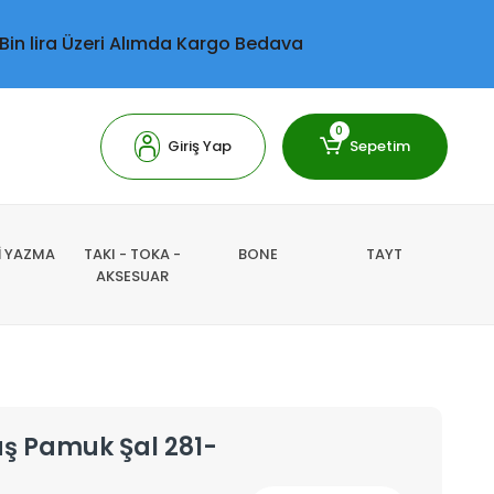
 Bin lira Üzeri Alımda Kargo Bedava
0
Giriş Yap
Sepetim
Lİ YAZMA
TAKI - TOKA -
BONE
TAYT
AKSESUAR
aş Pamuk Şal 281-