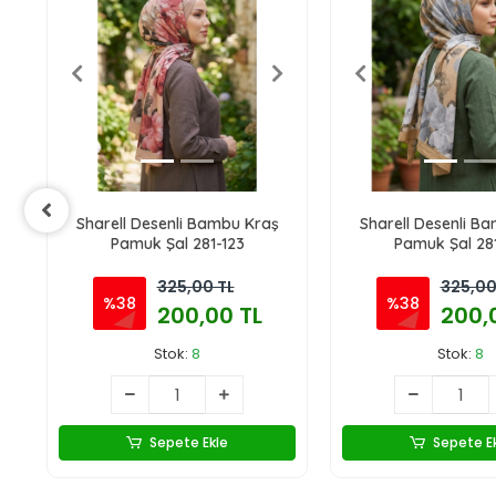
Sharell Desenli Bambu Kraş
Sharell Desenli B
Pamuk Şal 281-123
Pamuk Şal 28
325,00 TL
325,00
%38
%38
200,00 TL
200,
Stok:
8
Stok:
8
Sepete Ekle
Sepete E