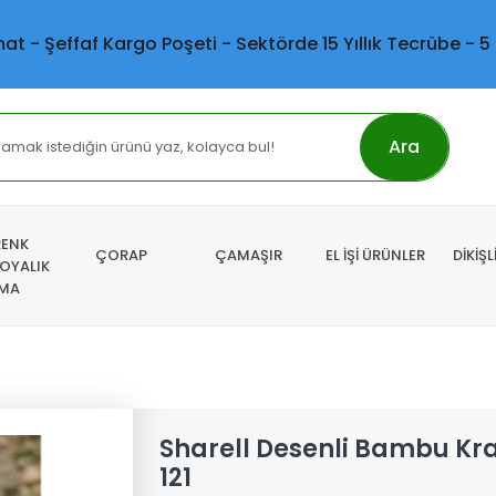
mat - Şeffaf Kargo Poşeti - Sektörde 15 Yıllık Tecrübe - 5
Ara
RENK
ÇORAP
ÇAMAŞIR
EL İŞİ ÜRÜNLER
DİKİŞ
 OYALIK
MA
Sharell Desenli Bambu Kr
121