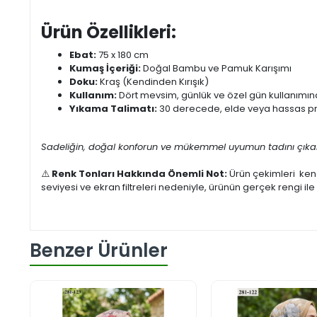
Ürün Özellikleri:
Ebat:
75 x 180 cm
Kumaş İçeriği:
Doğal Bambu ve Pamuk Karışımı
Doku:
Kraş (Kendinden Kırışık)
Kullanım:
Dört mevsim, günlük ve özel gün kullanımın
Yıkama Talimatı:
30 derecede, elde veya hassas pro
Sadeliğin, doğal konforun ve mükemmel uyumun tadını çıkarma
⚠️
Renk Tonları Hakkında Önemli Not:
Ürün çekimleri kend
seviyesi ve ekran filtreleri nedeniyle, ürünün gerçek rengi il
Benzer Ürünler