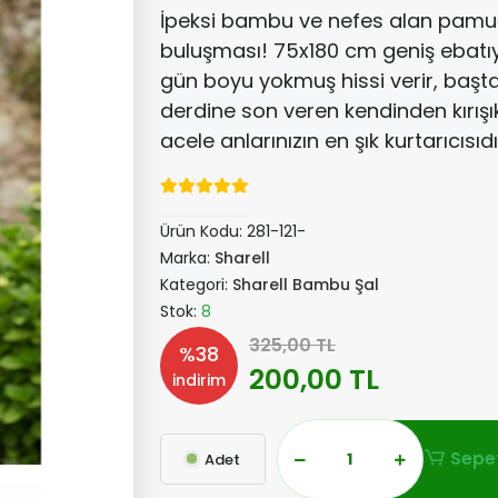
İpeksi bambu ve nefes alan pamu
buluşması! 75x180 cm geniş ebatıyl
gün boyu yokmuş hissi verir, başta
derdine son veren kendinden kırış
acele anlarınızın en şık kurtarıcısıdı
Ürün Kodu:
281-121-
Marka:
Sharell
Kategori:
Sharell Bambu Şal
Stok:
8
325,00 TL
%38
200,00 TL
indirim
Sepet
Adet