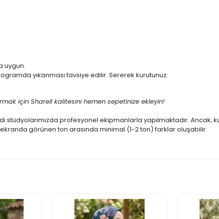
a uygun.
gramda yıkanması tavsiye edilir. Sererek kurutunuz.
k için Sharell kalitesini hemen sepetinize ekleyin!
i stüdyolarımızda profesyonel ekipmanlarla yapılmaktadır. Ancak; kull
e ekranda görünen ton arasında minimal (1-2 ton) farklar oluşabilir.