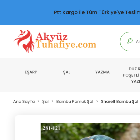
Ptt Kargo İle Tüm Türkiye'ye Tesli
DÜZ 
EŞARP
ŞAL
YAZMA
POŞETLİ
YAZ
Ana Sayfa
Şal
Bambu Pamuk Şal
Sharell Bambu Şal