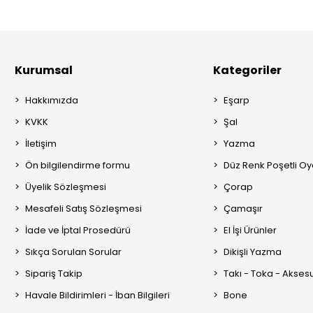
Kurumsal
Kategoriler
Hakkımızda
Eşarp
KVKK
Şal
İletişim
Yazma
Ön bilgilendirme formu
Düz Renk Poşetli O
Üyelik Sözleşmesi
Çorap
Mesafeli Satış Sözleşmesi
Çamaşır
İade ve İptal Prosedürü
El İşi Ürünler
Sıkça Sorulan Sorular
Dikişli Yazma
Sipariş Takip
Takı - Toka - Akses
Havale Bildirimleri - İban Bilgileri
Bone