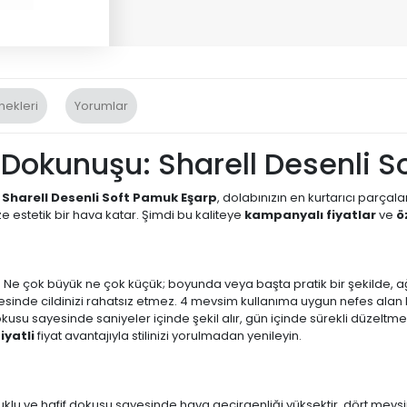
nekleri
Yorumlar
 Dokunuşu: Sharell Desenli S
n
Sharell Desenli Soft Pamuk Eşarp
, dolabınızın en kurtarıcı parçala
 estetik bir hava katar. Şimdi bu kaliteye
kampanyalı fiyatlar
ve
ö
 Ne çok büyük ne çok küçük; boyunda veya başta pratik bir şekilde, ağı
sinde cildinizi rahatsız etmez. 4 mevsim kullanıma uygun nefes alan bi
 sayesinde saniyeler içinde şekil alır, gün içinde sürekli düzeltme
iyatli
fiyat avantajıyla stilinizi yorulmadan yenileyin.
klu ve hafif dokusu sayesinde hava geçirgenliği yüksektir, dört mevs