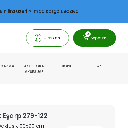
 Bin lira Üzeri Alımda Kargo Bedava
0
Giriş Yap
Sepetim
Lİ YAZMA
TAKI - TOKA -
BONE
TAYT
AKSESUAR
k Eşarp 279-122
 yaklaşık 90x90 cm