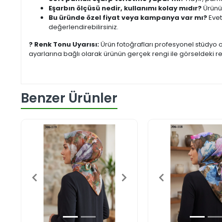
Eşarbın ölçüsü nedir, kullanımı kolay mıdır?
Ürünüm
Bu üründe özel fiyat veya kampanya var mı?
Evet
değerlendirebilirsiniz.
? Renk Tonu Uyarısı:
Ürün fotoğrafları profesyonel stüdyo or
ayarlarına bağlı olarak ürünün gerçek rengi ile görseldeki 
Benzer Ürünler