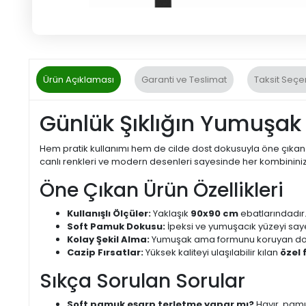
Ürün Açıklaması
Garanti ve Teslimat
Taksit Seçe
Günlük Şıklığın Yumuşak
Hem pratik kullanımı hem de cilde dost dokusuyla öne çıka
canlı renkleri ve modern desenleri sayesinde her kombininize
Öne Çıkan Ürün Özellikleri
Kullanışlı Ölçüler:
Yaklaşık
90x90 cm
ebatlarındadır.
Soft Pamuk Dokusu:
İpeksi ve yumuşacık yüzeyi saye
Kolay Şekil Alma:
Yumuşak ama formunu koruyan dokusu
Cazip Fırsatlar:
Yüksek kaliteyi ulaşılabilir kılan
özel f
Sıkça Sorulan Sorular
Soft pamuk eşarp terletme yapar mı?
Hayır, pamu