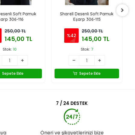
Desenli Soft Pamuk
Sharell Desenli Soft Pamuk
şarp 306-116
Eşarp 306-115
250,00 TL
250,00 TL
%42
145,00 TL
145,00 TL
Stok:
10
Stok:
7
Sepete Ekle
Sepete Ekle
7 / 24 DESTEK
nya
Öneri ve şikayetlerinizi bize