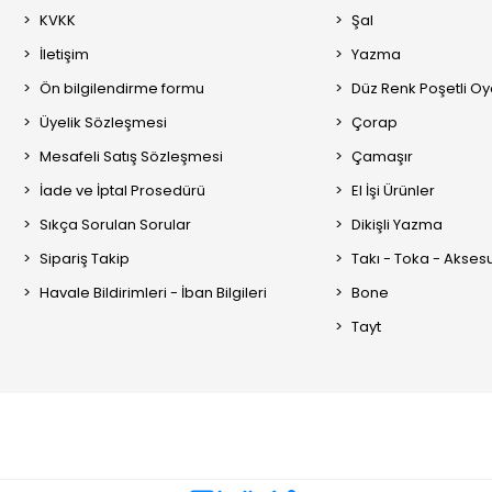
KVKK
Şal
İletişim
Yazma
Ön bilgilendirme formu
Düz Renk Poşetli O
Üyelik Sözleşmesi
Çorap
Mesafeli Satış Sözleşmesi
Çamaşır
İade ve İptal Prosedürü
El İşi Ürünler
Sıkça Sorulan Sorular
Dikişli Yazma
Sipariş Takip
Takı - Toka - Akses
Havale Bildirimleri - İban Bilgileri
Bone
Tayt