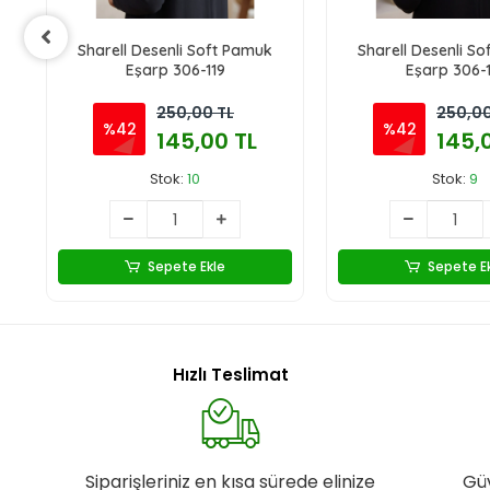
Sharell Desenli Soft Pamuk
Sharell Desenli S
Eşarp 306-119
Eşarp 306-1
250,00 TL
250,00
%42
%42
145,00 TL
145,
Stok:
10
Stok:
9
Sepete Ekle
Sepete E
Hızlı Teslimat
Siparişleriniz en kısa sürede elinize
Gü