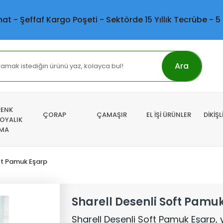
mat - Şeffaf Kargo Poşeti - Sektörde 15 Yıllık Tecrübe - 5
Ara
RENK
ÇORAP
ÇAMAŞIR
EL İŞİ ÜRÜNLER
DİKİŞ
 OYALIK
MA
ft Pamuk Eşarp
Sharell Desenli Soft Pamu
Sharell Desenli Soft Pamuk Eşarp,