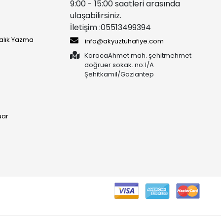
9:00 - 15:00 saatleri arasında
ulaşabilirsiniz.
İletişim :05513499394
yalık Yazma
info@akyuztuhafiye.com
KaracaAhmet mah. şehitmehmet
doğruer sokak. no:1/A
Şehitkamil/Gaziantep
uar