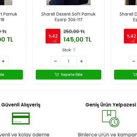
oft Pamuk
Sharell Desenli Soft Pamuk
Sharell 
18
Eşarp 306-117
E
 TL
250,00 TL
%42
%42
00 TL
145,00 TL
Stok:
7
kle
Sepete Ekle
Güvenli Alışveriş
Geniş Ürün Yelpazesi
venli ve kolay ödeme
Binlerce ürün ve kampa