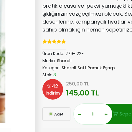
pratik ölçüsü ve ipeksi yumuşaklık
şıklığınızın vazgeçilmezi olacak. S
desenlerine, kampanyalı fiyatlar ve 
sahip olmak için hemen sepetinize
Ürün Kodu:
279-122-
Marka:
Sharell
Kategori:
Sharell Soft Pamuk Eşarp
Stok:
8
250,00 TL
%42
145,00 TL
indirim
Sepet
Adet