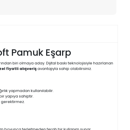
oft Pamuk Eşarp
rından biri olmaya aday. Dijital baskı teknolojisiyle hazırlanan
zel fiyatli alışveriş
avantajıyla sahip olabilirsiniz.
rlık yapmadan kullanılabilir.
r yapıya sahiptir.
 gerektirmez.
im boyunca terletmeden ferah bir kullanım sunar.