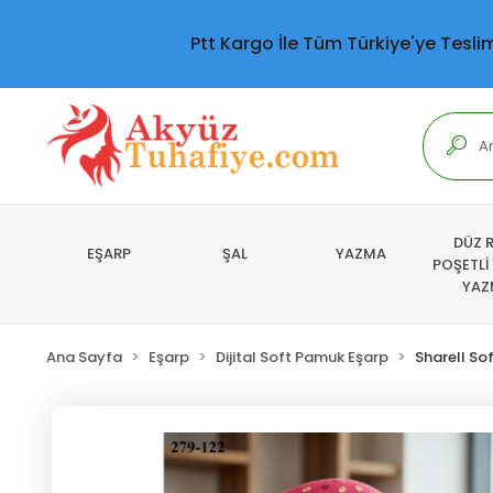
Ptt Kargo İle Tüm Türkiye'ye Tesli
DÜZ 
EŞARP
ŞAL
YAZMA
POŞETLİ
YAZ
Ana Sayfa
Eşarp
Dijital Soft Pamuk Eşarp
Sharell So