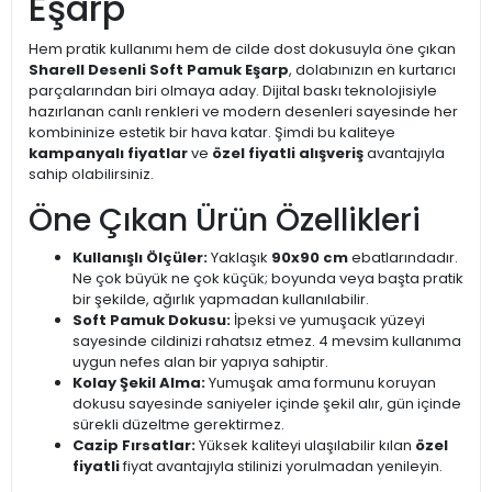
Eşarp
Hem pratik kullanımı hem de cilde dost dokusuyla öne çıkan
Sharell Desenli Soft Pamuk Eşarp
, dolabınızın en kurtarıcı
parçalarından biri olmaya aday. Dijital baskı teknolojisiyle
hazırlanan canlı renkleri ve modern desenleri sayesinde her
kombininize estetik bir hava katar. Şimdi bu kaliteye
kampanyalı fiyatlar
ve
özel fiyatli alışveriş
avantajıyla
sahip olabilirsiniz.
Öne Çıkan Ürün Özellikleri
Kullanışlı Ölçüler:
Yaklaşık
90x90 cm
ebatlarındadır.
Ne çok büyük ne çok küçük; boyunda veya başta pratik
bir şekilde, ağırlık yapmadan kullanılabilir.
Soft Pamuk Dokusu:
İpeksi ve yumuşacık yüzeyi
sayesinde cildinizi rahatsız etmez. 4 mevsim kullanıma
uygun nefes alan bir yapıya sahiptir.
Kolay Şekil Alma:
Yumuşak ama formunu koruyan
dokusu sayesinde saniyeler içinde şekil alır, gün içinde
sürekli düzeltme gerektirmez.
Cazip Fırsatlar:
Yüksek kaliteyi ulaşılabilir kılan
özel
fiyatli
fiyat avantajıyla stilinizi yorulmadan yenileyin.