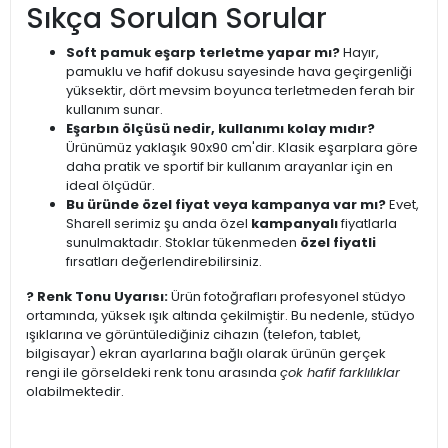
Sıkça Sorulan Sorular
Soft pamuk eşarp terletme yapar mı?
Hayır,
pamuklu ve hafif dokusu sayesinde hava geçirgenliği
yüksektir, dört mevsim boyunca terletmeden ferah bir
kullanım sunar.
Eşarbın ölçüsü nedir, kullanımı kolay mıdır?
Ürünümüz yaklaşık 90x90 cm'dir. Klasik eşarplara göre
daha pratik ve sportif bir kullanım arayanlar için en
ideal ölçüdür.
Bu üründe özel fiyat veya kampanya var mı?
Evet,
Sharell serimiz şu anda özel
kampanyalı
fiyatlarla
sunulmaktadır. Stoklar tükenmeden
özel fiyatli
fırsatları değerlendirebilirsiniz.
? Renk Tonu Uyarısı:
Ürün fotoğrafları profesyonel stüdyo
ortamında, yüksek ışık altında çekilmiştir. Bu nedenle, stüdyo
ışıklarına ve görüntülediğiniz cihazın (telefon, tablet,
bilgisayar) ekran ayarlarına bağlı olarak ürünün gerçek
rengi ile görseldeki renk tonu arasında
çok hafif farklılıklar
olabilmektedir.