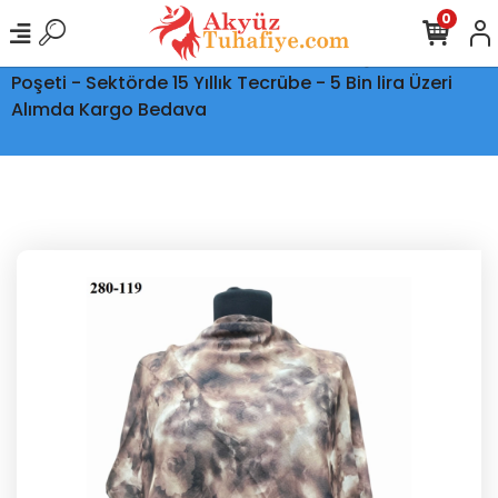
0
Ptt Kargo İle Tüm Türkiye'ye Teslimat - Şeffaf Kargo
Poşeti - Sektörde 15 Yıllık Tecrübe - 5 Bin lira Üzeri
Alımda Kargo Bedava