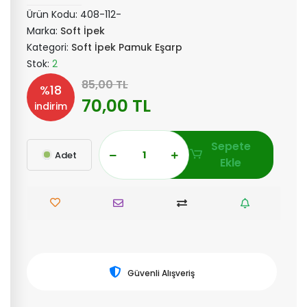
Ürün Kodu:
408-112-
Marka:
Soft İpek
Kategori:
Soft İpek Pamuk Eşarp
Stok:
2
85,00 TL
%18
70,00 TL
indirim
Sepete
Adet
Ekle
Güvenli Alışveriş