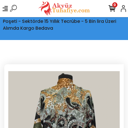
0
Ptt Kargo İle Tüm Türkiye'ye Teslimat - Şeffaf Kargo
Poşeti - Sektörde 15 Yıllık Tecrübe - 5 Bin lira Üzeri
Alımda Kargo Bedava