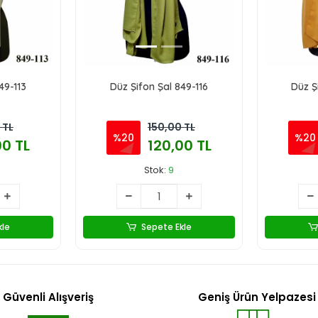
49-113
Düz Şifon Şal 849-116
Düz Ş
 TL
150,00 TL
%20
%20
00 TL
120,00 TL
Stok:
9
kle
Sepete Ekle
Güvenli Alışveriş
Geniş Ürün Yelpazesi