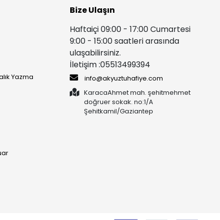
Bize Ulaşın
Haftaiçi 09:00 - 17:00 Cumartesi
9:00 - 15:00 saatleri arasında
ulaşabilirsiniz.
İletişim :05513499394
yalık Yazma
info@akyuztuhafiye.com
KaracaAhmet mah. şehitmehmet
doğruer sokak. no:1/A
Şehitkamil/Gaziantep
uar