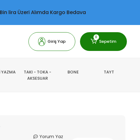
 Bin lira Üzeri Alımda Kargo Bedava
0
Giriş Yap
Sepetim
Lİ YAZMA
TAKI - TOKA -
BONE
TAYT
AKSESUAR
)
Yorum Yaz