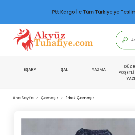
Ptt Kargo İle Tüm Türkiye'ye Tesli
DÜZ 
EŞARP
ŞAL
YAZMA
POŞETLİ
YAZ
Ana Sayfa
Çamaşır
Erkek Çamaşır