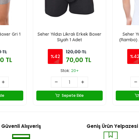
Boxer Gri 1
Seher Yıldızı Likralı Erkek Boxer
Seher Yı
Siyah 1 Adet
(Rambo) A
0 TL
120,00 TL
%42
%4
0 TL
70,00 TL
Stok:
20+
kle
Sepete Ekle
Güvenli Alışveriş
Geniş Ürün Yelpazesi