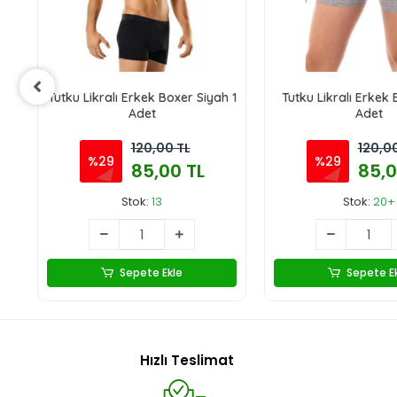
Tutku Likralı Erkek Boxer Siyah 1
Tutku Likralı Erkek 
Adet
Adet
120,00 TL
120,0
%29
%29
85,00 TL
85,0
Stok:
13
Stok:
20+
Sepete Ekle
Sepete E
Hızlı Teslimat