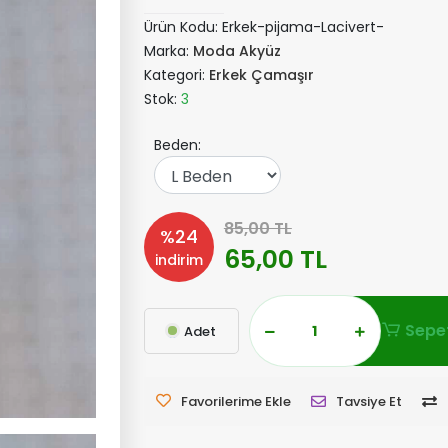
Ürün Kodu:
Erkek-pijama-Lacivert-
Marka:
Moda Akyüz
Kategori:
Erkek Çamaşır
Stok:
3
Beden:
85,00 TL
%24
65,00 TL
indirim
Sepet
Adet
Favorilerime Ekle
Tavsiye Et