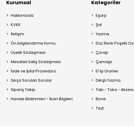
Kurumsal
Kategoriler
Hakkımızda
Eşarp
KVKK
Şal
İletişim
Yazma
Ön bilgilendirme formu
Düz Renk Poşetli O
Üyelik Sözleşmesi
Çorap
Mesafeli Satış Sözleşmesi
Çamaşır
İade ve İptal Prosedürü
El İşi Ürünler
Sıkça Sorulan Sorular
Dikişli Yazma
Sipariş Takip
Takı - Toka - Akses
Havale Bildirimleri - İban Bilgileri
Bone
Tayt