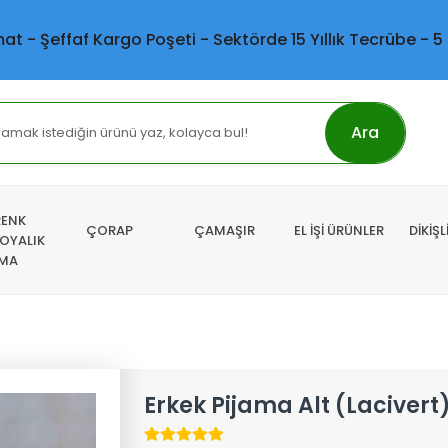
mat - Şeffaf Kargo Poşeti - Sektörde 15 Yıllık Tecrübe - 5
Ara
RENK
ÇORAP
ÇAMAŞIR
EL İŞİ ÜRÜNLER
DİKİŞ
 OYALIK
MA
Erkek Pijama Alt (Lacivert