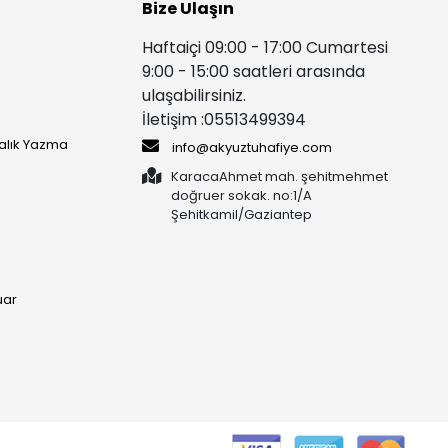
Bize Ulaşın
Haftaiçi 09:00 - 17:00 Cumartesi
9:00 - 15:00 saatleri arasında
ulaşabilirsiniz.
İletişim :05513499394
yalık Yazma
info@akyuztuhafiye.com
KaracaAhmet mah. şehitmehmet
doğruer sokak. no:1/A
Şehitkamil/Gaziantep
uar