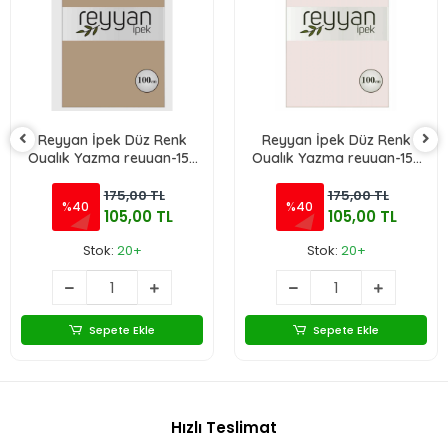
Reyyan İpek Düz Renk
Reyyan İpek Düz Renk
Oyalık Yazma reyyan-152
Oyalık Yazma reyyan-154
buğday
(soft pudra)
175,00 TL
175,00 TL
%40
%40
105,00 TL
105,00 TL
Stok:
20+
Stok:
20+
Sepete Ekle
Sepete Ekle
Hızlı Teslimat