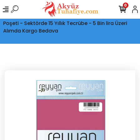
0
Ptt Kargo İle Tüm Türkiye'ye Teslimat - Şeffaf Kargo
Poşeti - Sektörde 15 Yıllık Tecrübe - 5 Bin lira Üzeri
Alımda Kargo Bedava