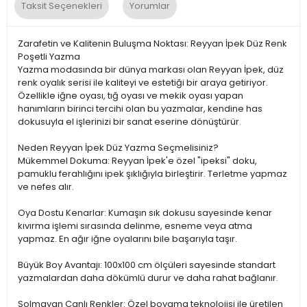
Taksit Seçenekleri
Yorumlar
Zarafetin ve Kalitenin Buluşma Noktası: Reyyan İpek Düz Renk
Poşetli Yazma
Yazma modasında bir dünya markası olan Reyyan İpek, düz
renk oyalık serisi ile kaliteyi ve estetiği bir araya getiriyor.
Özellikle iğne oyası, tığ oyası ve mekik oyası yapan
hanımların birinci tercihi olan bu yazmalar, kendine has
dokusuyla el işlerinizi bir sanat eserine dönüştürür.
Neden Reyyan İpek Düz Yazma Seçmelisiniz?
Mükemmel Dokuma: Reyyan İpek'e özel "ipeksi" doku,
pamuklu ferahlığını ipek şıklığıyla birleştirir. Terletme yapmaz
ve nefes alır.
Oya Dostu Kenarlar: Kumaşın sık dokusu sayesinde kenar
kıvırma işlemi sırasında delinme, esneme veya atma
yapmaz. En ağır iğne oyalarını bile başarıyla taşır.
Büyük Boy Avantajı: 100x100 cm ölçüleri sayesinde standart
yazmalardan daha dökümlü durur ve daha rahat bağlanır.
Solmayan Canlı Renkler: Özel boyama teknolojisi ile üretilen