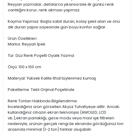
Reyyan yazmalar, defalarca yıkansa bile ilk günkü renk
canlılığını korur; renk akması yapmaz.
Kayma Yapmaz: Başta sabit duran, kolay şekil alan ve önü
dik duran yapısı sayesinde gün boyu konfor sağlar.
Ürün Özellikleri:
Marka: Reyyan İpek
Tür: Düz Renk Poşetli Oyalık Yazma
Ölçü: 100 x 100 cm
Materyal: Yüksek Kalite ithal tüylenmez kumaş
Paketleme: Tekli Orijinal Poşetinde
Renk Tonları Hakkında Bilgilendirme:
İncelediğiniz ürün görselleri Akyüz Tuhafiyeye aittir. Ancak;
kullandığınız cihazın ekran teknolojisi (AMOLED, LCD
vb.),ekran parlaklığı, gece modu veya mavi ışık filtreleri
nedeniyle, ürünün gerçek rengi ile ekranda gördüğünüz ton
arasında minimal (1-2 ton) farklar oluşabilir.