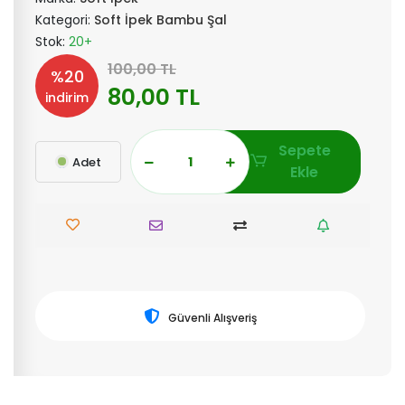
Kategori:
Soft İpek Bambu Şal
Stok:
20+
100,00 TL
%20
80,00 TL
indirim
Sepete
Adet
Ekle
Güvenli Alışveriş