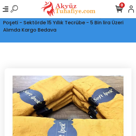
0
Ptt Kargo İle Tüm Türkiye'ye Teslimat - Şeffaf Kargo
Poşeti - Sektörde 15 Yıllık Tecrübe - 5 Bin lira Üzeri
Alımda Kargo Bedava