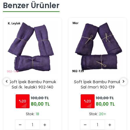
Benzer Ürünler
Soft İpek Bambu Pamuk
Soft İpek Bambu Pamuk
Şal (k. leylak) 902-140
Şal (mor) 902-139
100,00 TL
100,00 TL
%20
%20
80,00 TL
80,00 TL
Stok:
18
Stok:
20+