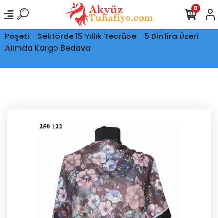
0
Ptt Kargo İle Tüm Türkiye'ye Teslimat - Şeffaf Kargo
Poşeti - Sektörde 15 Yıllık Tecrübe - 5 Bin lira Üzeri
Alımda Kargo Bedava