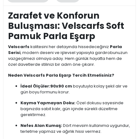
Zarafet ve Konforun
Buluşması: Velscarfs Soft
Pamuk Parla Eşarp
Velscarfs
kalitesini her detayında hissedeceğiniz
Parla
Serisi
, modern deseni ve işlevsel yapısıyla gardırobunuzun
vazgeçilmezi olmaya aday. Hem günlük hayatta hem de
özel davetlerde stilinizi bir adım öne çıkarır.
Neden Velscarfs Parla Eşarp Tercih Etmelisiniz?
İdeal Ölçüler:
90x90 cm
boyutuyla kolay şekil alır ve
gün boyu formunu korur.
Kayma Yapmayan Doku:
Özel dokusu sayesinde
başınızda sabit kalır, gün içinde sürekli düzeltme
gerektirmez.
Nefes Alan Kumaş:
Dört mevsim kullanıma uygundur,
terletme yapmaz ve ağırlık hissi vermez.