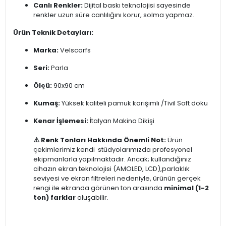
Canlı Renkler:
Dijital baskı teknolojisi sayesinde
renkler uzun süre canlılığını korur, solma yapmaz.
Ürün Teknik Detayları:
Marka:
Velscarfs
Seri:
Parla
Ölçü:
90x90 cm
Kumaş:
Yüksek kaliteli pamuk karışımlı /Tivil Soft doku
Kenar İşlemesi:
İtalyan Makina Dikişi
⚠️ Renk Tonları Hakkında Önemli Not:
Ürün
çekimlerimiz kendi stüdyolarımızda profesyonel
ekipmanlarla yapılmaktadır. Ancak; kullandığınız
cihazın ekran teknolojisi (AMOLED, LCD),parlaklık
seviyesi ve ekran filtreleri nedeniyle, ürünün gerçek
rengi ile ekranda görünen ton arasında
minimal (1-2
ton) farklar
oluşabilir.