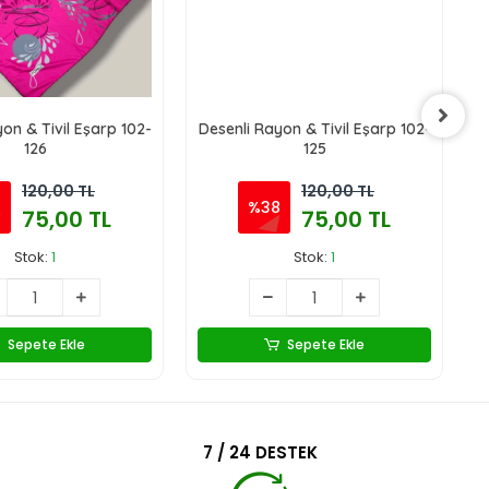
on & Tivil Eşarp 102-
Desenli Rayon & Tivil Eşarp 102-
D
126
125
120,00 TL
120,00 TL
8
%38
75,00 TL
75,00 TL
Stok:
1
Stok:
1
Sepete Ekle
Sepete Ekle
7 / 24 DESTEK