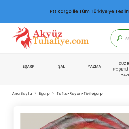
Ptt Kargo İle Tüm Türkiye'ye Tesli
DÜZ 
EŞARP
ŞAL
YAZMA
POŞETLİ
YAZ
Ana Sayfa
Eşarp
Tafta-Rayon-Tivil eşarp