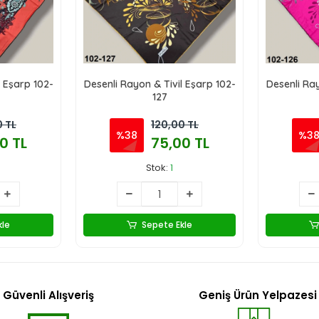
l Eşarp 102-
Desenli Rayon & Tivil Eşarp 102-
Desenli Ray
127
0 TL
120,00 TL
%38
%3
0 TL
75,00 TL
Stok:
1
kle
Sepete Ekle
Güvenli Alışveriş
Geniş Ürün Yelpazesi