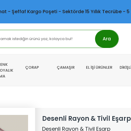
mat - Şeffaf Kargo Poşeti - Sektörde 15 Yıllık Tecrübe - 5
Ara
RENK
ÇORAP
ÇAMAŞIR
EL İŞİ ÜRÜNLER
DİKİŞ
 OYALIK
MA
Desenli Rayon & Tivil Eşarp
Desenli Rayon & Tivil Eşarp