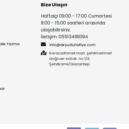
Bize Ulaşın
Haftaiçi 09:00 - 17:00 Cumartesi
9:00 - 15:00 saatleri arasında
ulaşabilirsiniz.
İletişim :05513499394
yalık Yazma
info@akyuztuhafiye.com
KaracaAhmet mah. şehitmehmet
doğruer sokak. no:1/A
Şehitkamil/Gaziantep
uar