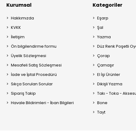
Kurumsal
Kategoriler
Hakkımızda
Eşarp
KVKK
Şal
İletişim
Yazma
Ön bilgilendirme formu
Düz Renk Poşetli O
Üyelik Sözleşmesi
Çorap
Mesafeli Satış Sözleşmesi
Çamaşır
İade ve İptal Prosedürü
El İşi Ürünler
Sıkça Sorulan Sorular
Dikişli Yazma
Sipariş Takip
Takı - Toka - Akses
Havale Bildirimleri - İban Bilgileri
Bone
Tayt