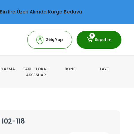
 Bin lira Üzeri Alımda Kargo Bedava
0
Giriş Yap
Sepetim
Lİ YAZMA
TAKI - TOKA -
BONE
TAYT
AKSESUAR
 102-118