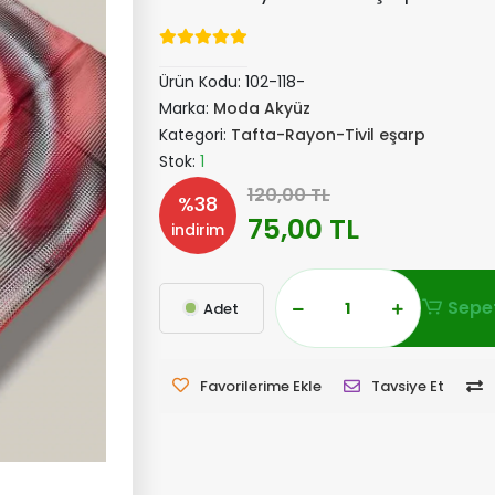
Ürün Kodu:
102-118-
Marka:
Moda Akyüz
Kategori:
Tafta-Rayon-Tivil eşarp
Stok:
1
120,00 TL
%38
75,00 TL
indirim
Sepet
Adet
Favorilerime Ekle
Tavsiye Et