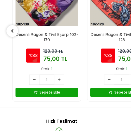
2-
Desenli Rayon & Tivil Eşarp 102-
Desenli Rayon & Tivi
130
128
120,00 TL
120,0
%38
%38
75,00 TL
75,0
Stok:
1
Stok:
1
Sepete Ekle
Sepete E
Hızlı Teslimat