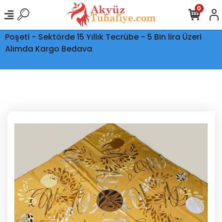
0
Ptt Kargo İle Tüm Türkiye'ye Teslimat - Şeffaf Kargo
Poşeti - Sektörde 15 Yıllık Tecrübe - 5 Bin lira Üzeri
Alımda Kargo Bedava