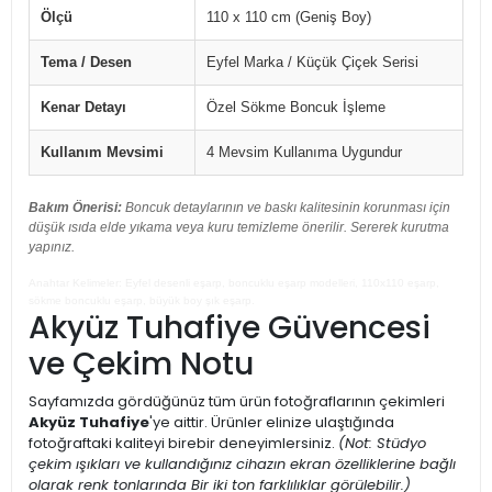
Ölçü
110 x 110 cm (Geniş Boy)
Tema / Desen
Eyfel Marka / Küçük Çiçek Serisi
Kenar Detayı
Özel Sökme Boncuk İşleme
Kullanım Mevsimi
4 Mevsim Kullanıma Uygundur
Bakım Önerisi:
Boncuk detaylarının ve baskı kalitesinin korunması için
düşük ısıda elde yıkama veya kuru temizleme önerilir. Sererek kurutma
yapınız.
Anahtar Kelimeler: Eyfel desenli eşarp, boncuklu eşarp modelleri, 110x110 eşarp,
sökme boncuklu eşarp, büyük boy şık eşarp.
Akyüz Tuhafiye Güvencesi
ve Çekim Notu
Sayfamızda gördüğünüz tüm ürün fotoğraflarının çekimleri
Akyüz Tuhafiye
'ye aittir. Ürünler elinize ulaştığında
fotoğraftaki kaliteyi birebir deneyimlersiniz.
(Not: Stüdyo
çekim ışıkları ve kullandığınız cihazın ekran özelliklerine bağlı
olarak renk tonlarında Bir iki ton farklılıklar görülebilir.)