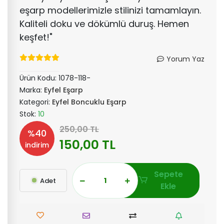
eşarp modellerimizle stilinizi tamamlayın.
Kaliteli doku ve dökümlü duruş. Hemen
keşfet!"
Yorum Yaz
Ürün Kodu:
1078-118-
Marka:
Eyfel Eşarp
Kategori:
Eyfel Boncuklu Eşarp
Stok:
10
250,00 TL
%40
150,00 TL
indirim
Sepete
Adet
Ekle