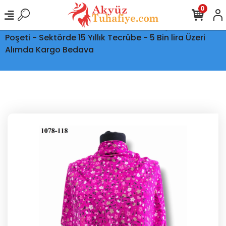
0
Ptt Kargo İle Tüm Türkiye'ye Teslimat - Şeffaf Kargo
Poşeti - Sektörde 15 Yıllık Tecrübe - 5 Bin lira Üzeri
Alımda Kargo Bedava