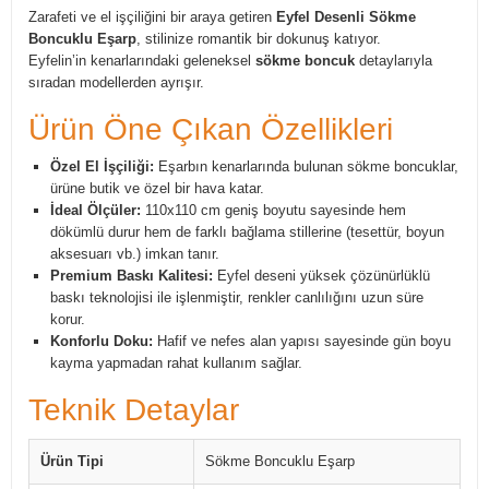
Zarafeti ve el işçiliğini bir araya getiren
Eyfel Desenli Sökme
Boncuklu Eşarp
, stilinize romantik bir dokunuş katıyor.
Eyfelin’in kenarlarındaki geleneksel
sökme boncuk
detaylarıyla
sıradan modellerden ayrışır.
Ürün Öne Çıkan Özellikleri
Özel El İşçiliği:
Eşarbın kenarlarında bulunan sökme boncuklar,
ürüne butik ve özel bir hava katar.
İdeal Ölçüler:
110x110 cm geniş boyutu sayesinde hem
dökümlü durur hem de farklı bağlama stillerine (tesettür, boyun
aksesuarı vb.) imkan tanır.
Premium Baskı Kalitesi:
Eyfel deseni yüksek çözünürlüklü
baskı teknolojisi ile işlenmiştir, renkler canlılığını uzun süre
korur.
Konforlu Doku:
Hafif ve nefes alan yapısı sayesinde gün boyu
kayma yapmadan rahat kullanım sağlar.
Teknik Detaylar
Ürün Tipi
Sökme Boncuklu Eşarp