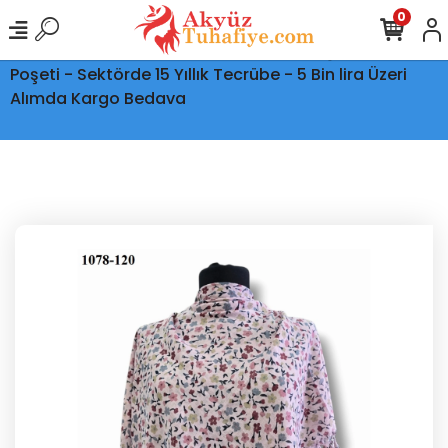
0
Ptt Kargo İle Tüm Türkiye'ye Teslimat - Şeffaf Kargo
Poşeti - Sektörde 15 Yıllık Tecrübe - 5 Bin lira Üzeri
Alımda Kargo Bedava