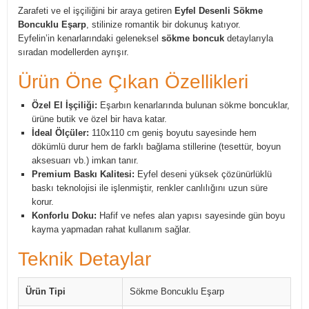
Zarafeti ve el işçiliğini bir araya getiren
Eyfel Desenli Sökme
Boncuklu Eşarp
, stilinize romantik bir dokunuş katıyor.
Eyfelin’in kenarlarındaki geleneksel
sökme boncuk
detaylarıyla
sıradan modellerden ayrışır.
Ürün Öne Çıkan Özellikleri
Özel El İşçiliği:
Eşarbın kenarlarında bulunan sökme boncuklar,
ürüne butik ve özel bir hava katar.
İdeal Ölçüler:
110x110 cm geniş boyutu sayesinde hem
dökümlü durur hem de farklı bağlama stillerine (tesettür, boyun
aksesuarı vb.) imkan tanır.
Premium Baskı Kalitesi:
Eyfel deseni yüksek çözünürlüklü
baskı teknolojisi ile işlenmiştir, renkler canlılığını uzun süre
korur.
Konforlu Doku:
Hafif ve nefes alan yapısı sayesinde gün boyu
kayma yapmadan rahat kullanım sağlar.
Teknik Detaylar
Ürün Tipi
Sökme Boncuklu Eşarp