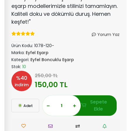
eşarp modellerimizle stilinizi tamamlayın.
Kaliteli doku ve dökümlü duruş. Hemen
keşfet!"
Yorum Yaz
Ürün Kodu:
1078-120-
Marka:
Eyfel Eşarp
Kategori:
Eyfel Boncuklu Eşarp
Stok:
10
250,00 TL
%40
150,00 TL
indirim
Sepete
Adet
Ekle