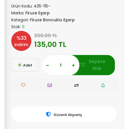
Ürün Kodu:
435-115-
Marka:
Firuze Eşarp
Kategori:
Firuze Boncuklu Eşarp
Stok:
9
200,00 TL
%33
135,00 TL
indirim
Sepete
Adet
Ekle
Güvenli Alışveriş