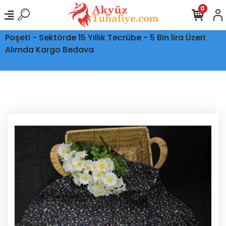
0
Ptt Kargo İle Tüm Türkiye'ye Teslimat - Şeffaf Kargo
Poşeti - Sektörde 15 Yıllık Tecrübe - 5 Bin lira Üzeri
Alımda Kargo Bedava