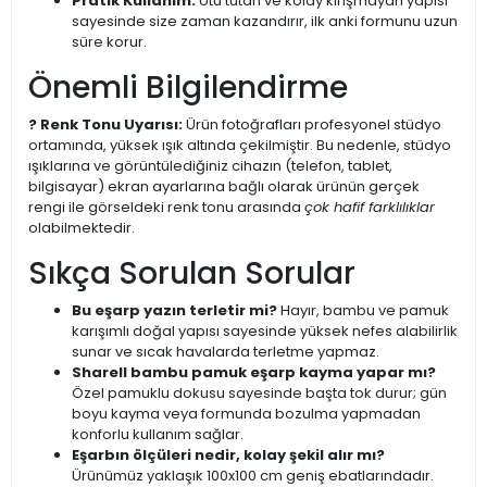
Pratik Kullanım:
Ütü tutan ve kolay kırışmayan yapısı
sayesinde size zaman kazandırır, ilk anki formunu uzun
süre korur.
Önemli Bilgilendirme
? Renk Tonu Uyarısı:
Ürün fotoğrafları profesyonel stüdyo
ortamında, yüksek ışık altında çekilmiştir. Bu nedenle, stüdyo
ışıklarına ve görüntülediğiniz cihazın (telefon, tablet,
bilgisayar) ekran ayarlarına bağlı olarak ürünün gerçek
rengi ile görseldeki renk tonu arasında
çok hafif farklılıklar
olabilmektedir.
Sıkça Sorulan Sorular
Bu eşarp yazın terletir mi?
Hayır, bambu ve pamuk
karışımlı doğal yapısı sayesinde yüksek nefes alabilirlik
sunar ve sıcak havalarda terletme yapmaz.
Sharell bambu pamuk eşarp kayma yapar mı?
Özel pamuklu dokusu sayesinde başta tok durur; gün
boyu kayma veya formunda bozulma yapmadan
konforlu kullanım sağlar.
Eşarbın ölçüleri nedir, kolay şekil alır mı?
Ürünümüz yaklaşık 100x100 cm geniş ebatlarındadır.