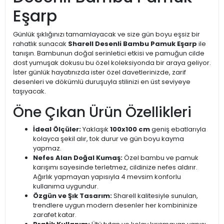
Eşarp
Günlük şıklığınızı tamamlayacak ve size gün boyu eşsiz bir
rahatlık sunacak
Sharell Desenli Bambu Pamuk Eşarp
ile
tanışın. Bambunun doğal serinletici etkisi ve pamuğun cilde
dost yumuşak dokusu bu özel koleksiyonda bir araya geliyor.
İster günlük hayatınızda ister özel davetlerinizde, zarif
desenleri ve dökümlü duruşuyla stilinizi en üst seviyeye
taşıyacak.
Öne Çıkan Ürün Özellikleri
İdeal Ölçüler:
Yaklaşık
100x100 cm
geniş ebatlarıyla
kolayca şekil alır, tok durur ve gün boyu kayma
yapmaz.
Nefes Alan Doğal Kumaş:
Özel bambu ve pamuk
karışımı sayesinde terletmez, cildinize nefes aldırır.
Ağırlık yapmayan yapısıyla 4 mevsim konforlu
kullanıma uygundur.
Özgün ve Şık Tasarım:
Sharell kalitesiyle sunulan,
trendlere uygun modern desenler her kombininize
zarafet katar.