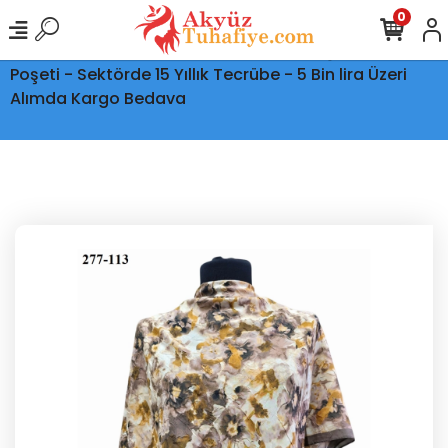
0
Ptt Kargo İle Tüm Türkiye'ye Teslimat - Şeffaf Kargo
Poşeti - Sektörde 15 Yıllık Tecrübe - 5 Bin lira Üzeri
Alımda Kargo Bedava