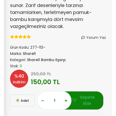
sunar. Zarif desenleriyle tarzınızı
tamamlarken, terletmeyen pamuk-
bambu karışımıyla dört mevsim
vazgeçilmeziniz olacak.
Yorum Yaz
Ürün Kodu:
277-113-
Marka:
Sharell
Kategori:
Sharell Bambu Eşarp
Stok:
9
250,00 TL
%40
150,00 TL
indirim
Sepete
Adet
Ekle