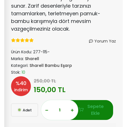
sunar. Zarif desenleriyle tarzınızı
tamamlarken, terletmeyen pamuk-
bambu karışımıyla dört mevsim
vazgeçilmeziniz olacak.
Yorum Yaz
Ürün Kodu:
277-115-
Marka:
Sharell
Kategori:
Sharell Bambu Eşarp
Stok:
10
250,00 TL
%40
150,00 TL
indirim
Sepete
Adet
Ekle