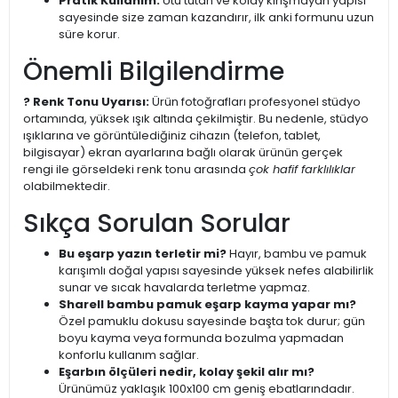
Pratik Kullanım:
Ütü tutan ve kolay kırışmayan yapısı
sayesinde size zaman kazandırır, ilk anki formunu uzun
süre korur.
Önemli Bilgilendirme
? Renk Tonu Uyarısı:
Ürün fotoğrafları profesyonel stüdyo
ortamında, yüksek ışık altında çekilmiştir. Bu nedenle, stüdyo
ışıklarına ve görüntülediğiniz cihazın (telefon, tablet,
bilgisayar) ekran ayarlarına bağlı olarak ürünün gerçek
rengi ile görseldeki renk tonu arasında
çok hafif farklılıklar
olabilmektedir.
Sıkça Sorulan Sorular
Bu eşarp yazın terletir mi?
Hayır, bambu ve pamuk
karışımlı doğal yapısı sayesinde yüksek nefes alabilirlik
sunar ve sıcak havalarda terletme yapmaz.
Sharell bambu pamuk eşarp kayma yapar mı?
Özel pamuklu dokusu sayesinde başta tok durur; gün
boyu kayma veya formunda bozulma yapmadan
konforlu kullanım sağlar.
Eşarbın ölçüleri nedir, kolay şekil alır mı?
Ürünümüz yaklaşık 100x100 cm geniş ebatlarındadır.