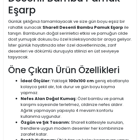
Eşarp
Günlük şıklığınızı tamamlayacak ve size gün boyu eşsiz bir
rahatlık sunacak
Sharell Desenli Bambu Pamuk Eşarp
ile
tanışın. Bambunun doğal serinletici etkisi ve pamuğun cilde
dost yumuşak dokusu bu özel koleksiyonda bir araya geliyor.
İster günlük hayatınızda ister özel davetlerinizde, zarif
desenleri ve dökümlü duruşuyla stilinizi en üst seviyeye
taşıyacak.
Öne Çıkan Ürün Özellikleri
İdeal Ölçüler:
Yaklaşık
100x100 cm
geniş ebatlarıyla
kolayca şekil alır, tok durur ve gün boyu kayma
yapmaz.
Nefes Alan Doğal Kumaş:
Özel bambu ve pamuk
karışımı sayesinde terletmez, cildinize nefes aldırır.
Ağırlık yapmayan yapısıyla 4 mevsim konforlu
kullanıma uygundur.
Özgün ve Şık Tasarım:
Sharell kalitesiyle sunulan,
trendlere uygun modern desenler her kombininize
zarafet katar.