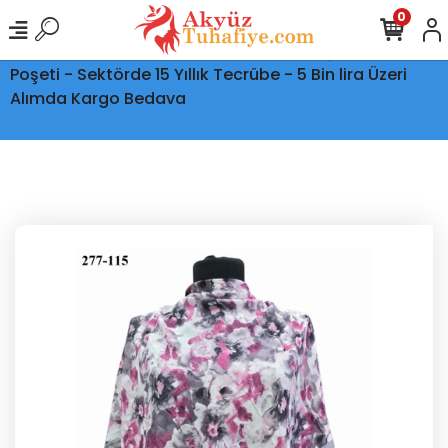
0
Ptt Kargo İle Tüm Türkiye'ye Teslimat - Şeffaf Kargo
Poşeti - Sektörde 15 Yıllık Tecrübe - 5 Bin lira Üzeri
Alımda Kargo Bedava