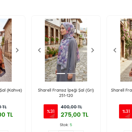
 Şal (Kahve)
Sharell Fransız İpeği Şal (Gri)
Sharell Fra
251-120
 TL
400,00 TL
%31
%31
00 TL
275,00 TL
Stok:
5