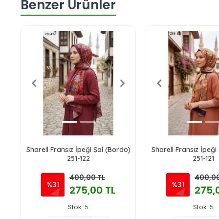
Benzer Ürünler
Sharell Fransız İpeği Şal (Bordo)
Sharell Fransız İpeği
251-122
251-121
400,00 TL
400,00
%31
%31
275,00 TL
275,
Stok:
5
Stok:
5