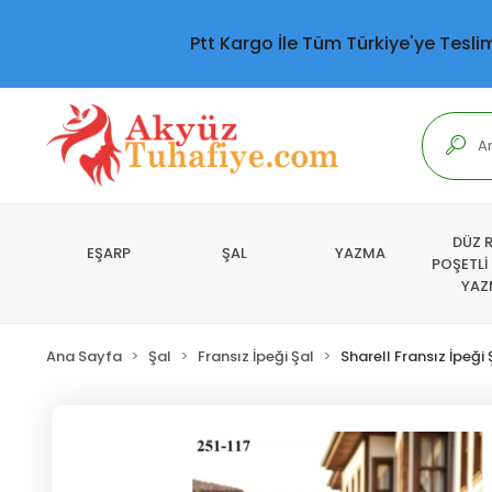
Ptt Kargo İle Tüm Türkiye'ye Tesli
DÜZ 
EŞARP
ŞAL
YAZMA
POŞETLİ
YAZ
Ana Sayfa
Şal
Fransız İpeği Şal
Sharell Fransız İpeği 