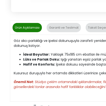
Ürün Açıklaması
Garanti ve Teslimat
Taksit Seçe
Göz alıcı parlaklığı ve ipeksi dokunuşuyla zarafeti yenid
dokunuş katıyor.
İdeal Boyutlar:
Yaklaşık 75x185 cm ebatları ile m
Lüks ve Parlak Doku:
Işığı yansıtan eşsiz parlak y
Hafif ve Konforlu:
İpeksi dokusu sayesinde başta 
Kusursuz duruşuyla her ortamda dikkatleri üzerinize çekec
Önemli Not:
Stüdyo çekim ortamındaki ışıklandırmalar, fla
görsellerdeki tonlar arasında hafif farklılıklar olabileceğini 