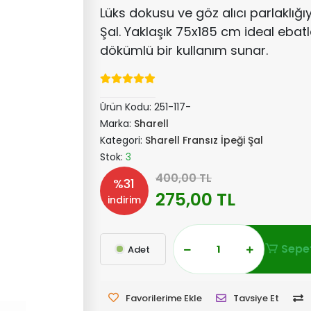
Lüks dokusu ve göz alıcı parlaklığıy
Şal. Yaklaşık 75x185 cm ideal ebatla
dökümlü bir kullanım sunar.
Ürün Kodu:
251-117-
Marka:
Sharell
Kategori:
Sharell Fransız İpeği Şal
Stok:
3
400,00 TL
%31
275,00 TL
indirim
Sepet
Adet
Favorilerime Ekle
Tavsiye Et