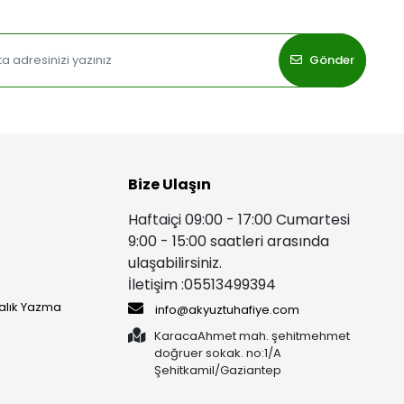
Gönder
Bize Ulaşın
Haftaiçi 09:00 - 17:00 Cumartesi
9:00 - 15:00 saatleri arasında
ulaşabilirsiniz.
İletişim :05513499394
yalık Yazma
info@akyuztuhafiye.com
KaracaAhmet mah. şehitmehmet
doğruer sokak. no:1/A
Şehitkamil/Gaziantep