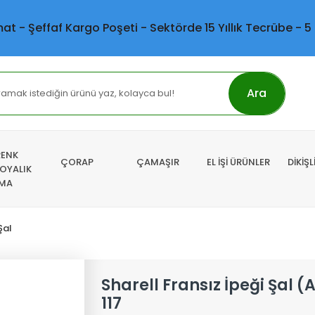
mat - Şeffaf Kargo Poşeti - Sektörde 15 Yıllık Tecrübe - 5
Ara
RENK
ÇORAP
ÇAMAŞIR
EL İŞİ ÜRÜNLER
DİKİŞ
 OYALIK
MA
Şal
Sharell Fransız İpeği Şal (A
117