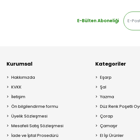
E-Bülten Aboneliği
Kurumsal
Kategoriler
Hakkımızda
Eşarp
KVKK
Şal
İletişim
Yazma
Ön bilgilendirme formu
Düz Renk Poşetli O
Üyelik Sözleşmesi
Çorap
Mesafeli Satış Sözleşmesi
Çamaşır
İade ve İptal Prosedürü
El İşi Ürünler