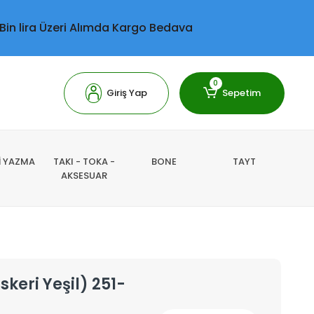
 Bin lira Üzeri Alımda Kargo Bedava
0
Giriş Yap
Sepetim
Lİ YAZMA
TAKI - TOKA -
BONE
TAYT
AKSESUAR
skeri Yeşil) 251-