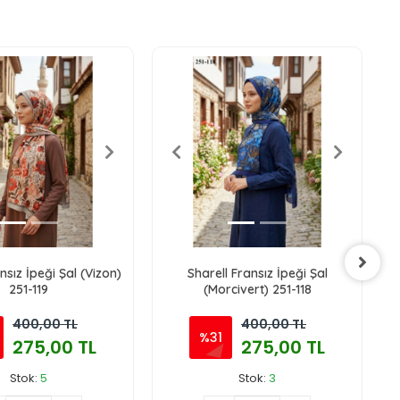
nsız İpeği Şal (Vizon)
Sharell Fransız İpeği Şal
S
251-119
(Morcivert) 251-118
400,00 TL
400,00 TL
%31
275,00 TL
275,00 TL
Stok:
5
Stok:
3