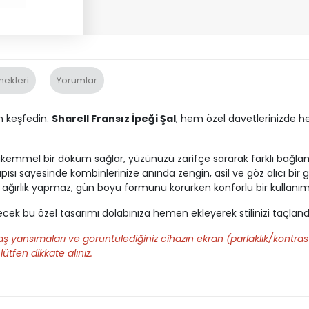
nekleri
Yorumlar
en keşfedin.
Sharell Fransız İpeği Şal
, hem özel davetlerinizde he
ükemmel bir döküm sağlar, yüzünüzü zarifçe sararak farklı bağlam
apısı sayesinde kombinlerinize anında zengin, asil ve göz alıcı bir
ağırlık yapmaz, gün boyu formunu korurken konforlu bir kullanı
ek bu özel tasarımı dolabınıza hemen ekleyerek stilinizi taçlandı
ş yansımaları ve görüntülediğiniz cihazın ekran (parlaklık/kontrast
lütfen dikkate alınız.