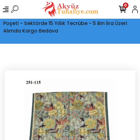
0
Ptt Kargo İle Tüm Türkiye'ye Teslimat - Şeffaf Kargo
Poşeti - Sektörde 15 Yıllık Tecrübe - 5 Bin lira Üzeri
Alımda Kargo Bedava