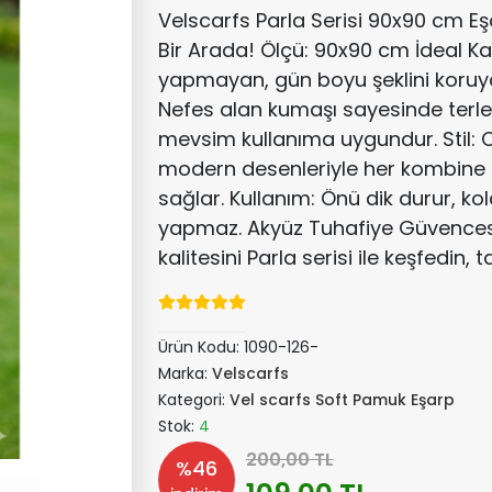
Velscarfs Parla Serisi 90x90 cm Eşa
Bir Arada! Ölçü: 90x90 cm İdeal 
yapmayan, gün boyu şeklini koruya
Nefes alan kumaşı sayesinde terl
mevsim kullanıma uygundur. Stil: Ca
modern desenleriyle her kombi
sağlar. Kullanım: Önü dik durur, kolay
yapmaz. Akyüz Tuhafiye Güvencesi
kalitesini Parla serisi ile keşfedin, t
Ürün Kodu:
1090-126-
Marka:
Velscarfs
Kategori:
Vel scarfs Soft Pamuk Eşarp
Stok:
4
200,00 TL
%46