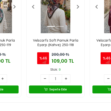
muk Parla
Velscarfs Soft Pamuk Parla
Velscarf
250-119
Eşarp (Kahve) 250-118
Eşarp
 TL
200,00 TL
%46
%46
00 TL
109,00 TL
Stok:
9
kle
Sepete Ekle