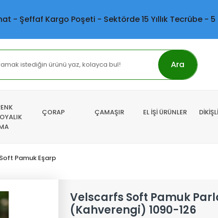
mat - Şeffaf Kargo Poşeti - Sektörde 15 Yıllık Tecrübe - 5
Ara
RENK
ÇORAP
ÇAMAŞIR
EL İŞİ ÜRÜNLER
DİKİŞ
 OYALIK
MA
 Soft Pamuk Eşarp
Velscarfs Soft Pamuk Parl
(Kahverengi) 1090-126