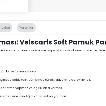
nekleri
Yorumlar
ması: Velscarfs Soft Pamuk Pa
isi
, modern deseni ve işlevsel yapısıyla gardırobunuzun vazgeçilm
e gün boyu formunu korur.
nızda sabit kalır, gün içinde sürekli düzeltme gerektirmez.
terletme yapmaz ve ağırlık hissi vermez.
ler uzun süre canlılığını korur, solma yapmaz.