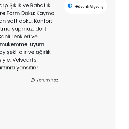
rp Şıklık ve Rahatlık
Güvenli Alışveriş
Kare Form Doku: Kayma
n soft doku. Konfor:
etme yapmaz, dört
nlı renkleri ve
ne mükemmel uyum
 şekil alır ve ağırlık
yle: Velscarfs
arzınızı yansıtın!
Yorum Yaz