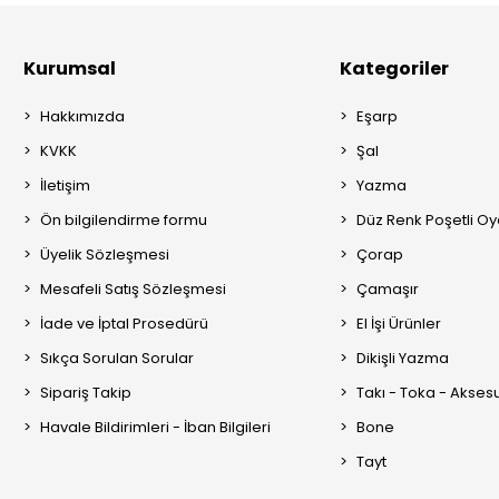
Kurumsal
Kategoriler
Hakkımızda
Eşarp
KVKK
Şal
İletişim
Yazma
Ön bilgilendirme formu
Düz Renk Poşetli O
Üyelik Sözleşmesi
Çorap
Mesafeli Satış Sözleşmesi
Çamaşır
İade ve İptal Prosedürü
El İşi Ürünler
Sıkça Sorulan Sorular
Dikişli Yazma
Sipariş Takip
Takı - Toka - Akses
Havale Bildirimleri - İban Bilgileri
Bone
Tayt