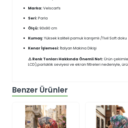
Marka:
Velscarfs
Seri:
Parla
Ölçü:
90x90 cm
Kumaş:
Yüksek kaliteli pamuk karışımlı /Tivil Soft doku
Kenar İşlemesi:
İtalyan Makina Dikişi
⚠️ Renk Tonları Hakkında Önemli Not:
Ürün çekimle
LCD),parlaklık seviyesi ve ekran filtreleri nedeniyle,
Benzer Ürünler