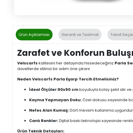
Ürün Açıklaması
Garanti ve Teslimat
Taksit Seçe
Zarafet ve Konforun Buluş
Velscarfs
kalitesini her detayında hissedeceğiniz
Parla Ser
davetlerde stilinizi bir adım öne çıkarır.
Neden Velscarfs Parla Eşarp Tercih Etmelisiniz?
İdeal Ölçüler:
90x90 cm
boyutuyla kolay şekil alır v
Kayma Yapmayan Doku:
Özel dokusu sayesinde başı
Nefes Alan Kumaş:
Dört mevsim kullanıma uygundur, 
Canlı Renkler:
Dijital baskı teknolojisi sayesinde renk
Ürün Teknik Detayları: