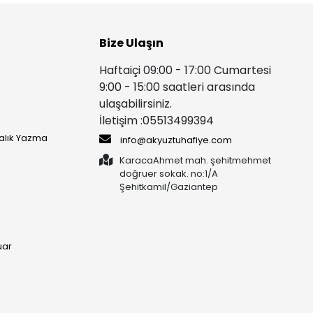
Bize Ulaşın
Haftaiçi 09:00 - 17:00 Cumartesi
9:00 - 15:00 saatleri arasında
ulaşabilirsiniz.
İletişim :05513499394
yalık Yazma
info@akyuztuhafiye.com
KaracaAhmet mah. şehitmehmet
doğruer sokak. no:1/A
Şehitkamil/Gaziantep
uar