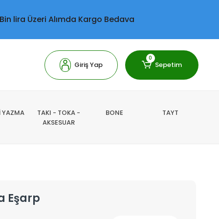
 Bin lira Üzeri Alımda Kargo Bedava
0
Giriş Yap
Sepetim
Lİ YAZMA
TAKI - TOKA -
BONE
TAYT
AKSESUAR
a Eşarp