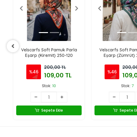
Velscarfs Soft Pamuk Parla
Velscarfs Soft Pa
Eşarp (Kiremit) 250-120
Eşarp (Zümrüt) 
200,00 TL
200,00
%46
%46
109,00 TL
109,
Stok:
10
Stok:
7
Sepete Ekle
Sepete E