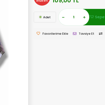
109,00 TL
indirim
Sepet
Adet
Favorilerime Ekle
Tavsiye Et