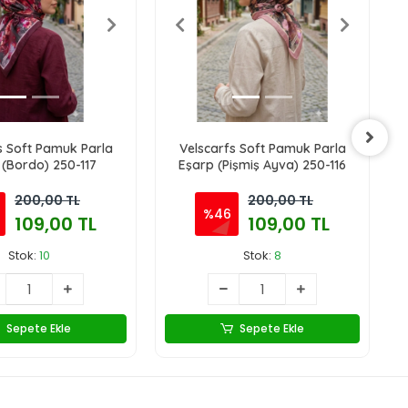
s Soft Pamuk Parla
Velscarfs Soft Pamuk Parla
 (Bordo) 250-117
Eşarp (Pişmiş Ayva) 250-116
200,00 TL
200,00 TL
%46
109,00 TL
109,00 TL
Stok:
10
Stok:
8
Sepete Ekle
Sepete Ekle