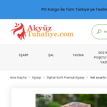
Ptt Kargo İle Tüm Türkiye'ye Tesli
DÜZ 
EŞARP
ŞAL
YAZMA
POŞETLİ
YAZ
Ana Sayfa
Eşarp
Dijital Soft Pamuk Eşarp
Vel scarfs