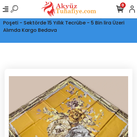
0
Ptt Kargo İle Tüm Türkiye'ye Teslimat - Şeffaf Kargo
Poşeti - Sektörde 15 Yıllık Tecrübe - 5 Bin lira Üzeri
Alımda Kargo Bedava