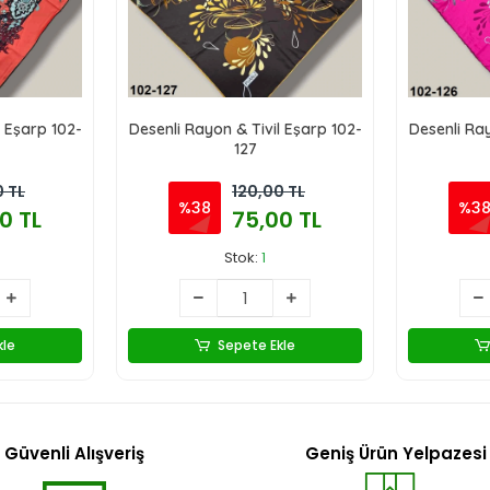
l Eşarp 102-
Desenli Rayon & Tivil Eşarp 102-
Desenli Ray
127
0 TL
120,00 TL
%38
%3
0 TL
75,00 TL
Stok:
1
kle
Sepete Ekle
Güvenli Alışveriş
Geniş Ürün Yelpazesi