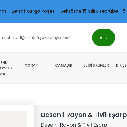
mat - Şeffaf Kargo Poşeti - Sektörde 15 Yıllık Tecrübe - 5
Ara
RENK
ÇORAP
ÇAMAŞIR
EL İŞİ ÜRÜNLER
DİKİŞ
 OYALIK
MA
Desenli Rayon & Tivil Eşarp
Desenli Rayon & Tivil Eşarp