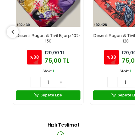
2-
Desenli Rayon & Tivil Eşarp 102-
Desenli Rayon & Tivi
130
128
120,00 TL
120,0
%38
%38
75,00 TL
75,0
Stok:
1
Stok:
1
Sepete Ekle
Sepete E
Hızlı Teslimat