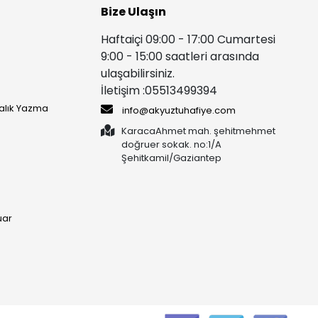
Bize Ulaşın
Haftaiçi 09:00 - 17:00 Cumartesi
9:00 - 15:00 saatleri arasında
ulaşabilirsiniz.
İletişim :05513499394
yalık Yazma
info@akyuztuhafiye.com
KaracaAhmet mah. şehitmehmet
doğruer sokak. no:1/A
Şehitkamil/Gaziantep
uar