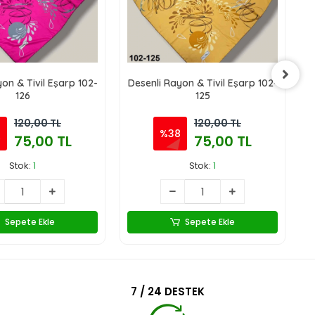
on & Tivil Eşarp 102-
Desenli Rayon & Tivil Eşarp 102-
D
126
125
120,00 TL
120,00 TL
8
%38
75,00 TL
75,00 TL
Stok:
1
Stok:
1
Sepete Ekle
Sepete Ekle
7 / 24 DESTEK