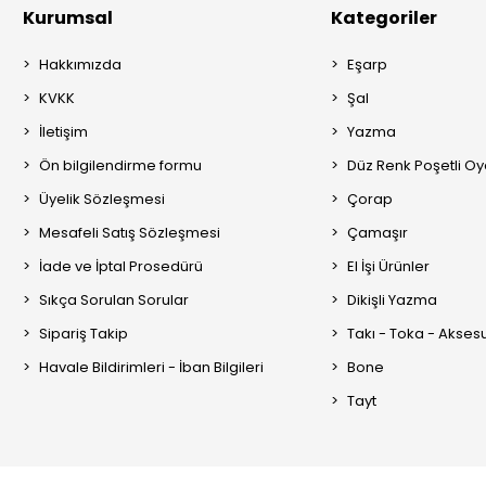
Kurumsal
Kategoriler
Hakkımızda
Eşarp
KVKK
Şal
İletişim
Yazma
Ön bilgilendirme formu
Düz Renk Poşetli O
Üyelik Sözleşmesi
Çorap
Mesafeli Satış Sözleşmesi
Çamaşır
İade ve İptal Prosedürü
El İşi Ürünler
Sıkça Sorulan Sorular
Dikişli Yazma
Sipariş Takip
Takı - Toka - Akses
Havale Bildirimleri - İban Bilgileri
Bone
Tayt