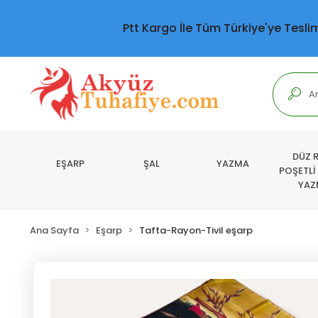
Ptt Kargo İle Tüm Türkiye'ye Tesli
DÜZ 
EŞARP
ŞAL
YAZMA
POŞETLİ
YAZ
Ana Sayfa
Eşarp
Tafta-Rayon-Tivil eşarp