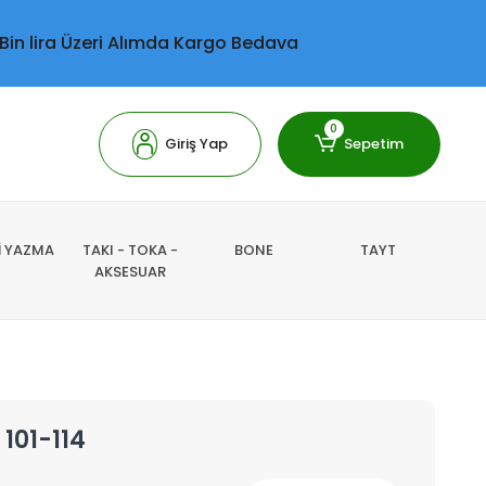
 Bin lira Üzeri Alımda Kargo Bedava
0
Giriş Yap
Sepetim
Lİ YAZMA
TAKI - TOKA -
BONE
TAYT
AKSESUAR
 101-114