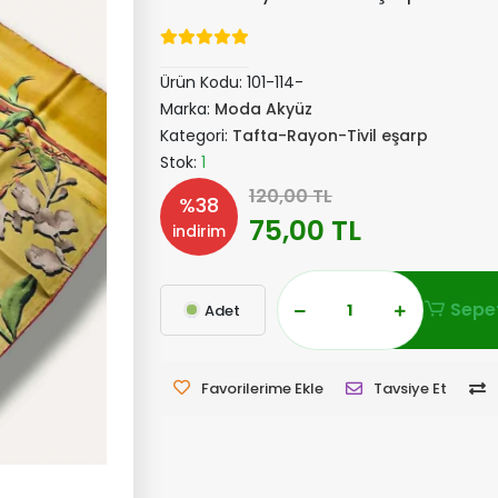
Ürün Kodu:
101-114-
Marka:
Moda Akyüz
Kategori:
Tafta-Rayon-Tivil eşarp
Stok:
1
120,00 TL
%38
75,00 TL
indirim
Sepet
Adet
Favorilerime Ekle
Tavsiye Et