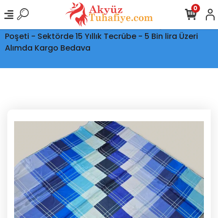
0
Ptt Kargo İle Tüm Türkiye'ye Teslimat - Şeffaf Kargo
Poşeti - Sektörde 15 Yıllık Tecrübe - 5 Bin lira Üzeri
Alımda Kargo Bedava