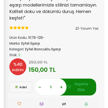
eşarp modellerimizle stilinizi tamamlayın.
Kaliteli doku ve dökümlü duruş. Hemen
keşfet!"
Yorum Yaz
Ürün Kodu:
1078-128-
Marka:
Eyfel Eşarp
Kategori:
Eyfel Boncuklu Eşarp
Stok:
2
250,00 TL
%40
150,00 TL
indirim
Sepete
Adet
Ekle