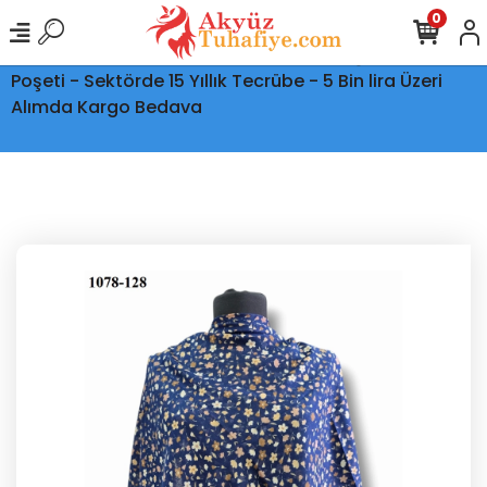
0
Ptt Kargo İle Tüm Türkiye'ye Teslimat - Şeffaf Kargo
Poşeti - Sektörde 15 Yıllık Tecrübe - 5 Bin lira Üzeri
Alımda Kargo Bedava