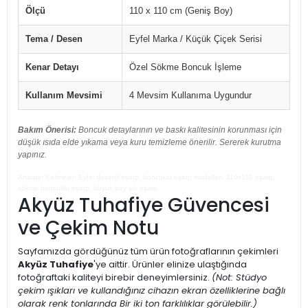
Ölçü
110 x 110 cm (Geniş Boy)
Tema / Desen
Eyfel Marka / Küçük Çiçek Serisi
Kenar Detayı
Özel Sökme Boncuk İşleme
Kullanım Mevsimi
4 Mevsim Kullanıma Uygundur
Bakım Önerisi:
Boncuk detaylarının ve baskı kalitesinin korunması için
düşük ısıda elde yıkama veya kuru temizleme önerilir. Sererek kurutma
yapınız.
Anahtar Kelimeler: Eyfel desenli eşarp, boncuklu eşarp modelleri, 110x110 eşarp,
sökme boncuklu eşarp, büyük boy şık eşarp.
Akyüz Tuhafiye Güvencesi
ve Çekim Notu
Sayfamızda gördüğünüz tüm ürün fotoğraflarının çekimleri
Akyüz Tuhafiye
'ye aittir. Ürünler elinize ulaştığında
fotoğraftaki kaliteyi birebir deneyimlersiniz.
(Not: Stüdyo
çekim ışıkları ve kullandığınız cihazın ekran özelliklerine bağlı
olarak renk tonlarında Bir iki ton farklılıklar görülebilir.)