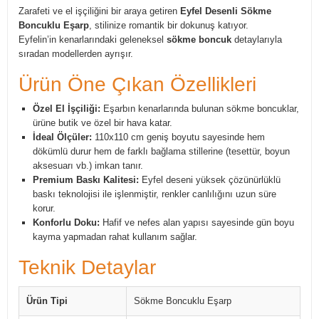
Zarafeti ve el işçiliğini bir araya getiren
Eyfel Desenli Sökme
Boncuklu Eşarp
, stilinize romantik bir dokunuş katıyor.
Eyfelin’in kenarlarındaki geleneksel
sökme boncuk
detaylarıyla
sıradan modellerden ayrışır.
Ürün Öne Çıkan Özellikleri
Özel El İşçiliği:
Eşarbın kenarlarında bulunan sökme boncuklar,
ürüne butik ve özel bir hava katar.
İdeal Ölçüler:
110x110 cm geniş boyutu sayesinde hem
dökümlü durur hem de farklı bağlama stillerine (tesettür, boyun
aksesuarı vb.) imkan tanır.
Premium Baskı Kalitesi:
Eyfel deseni yüksek çözünürlüklü
baskı teknolojisi ile işlenmiştir, renkler canlılığını uzun süre
korur.
Konforlu Doku:
Hafif ve nefes alan yapısı sayesinde gün boyu
kayma yapmadan rahat kullanım sağlar.
Teknik Detaylar
Ürün Tipi
Sökme Boncuklu Eşarp