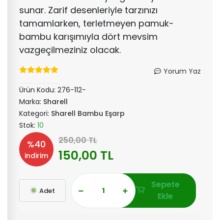
sunar. Zarif desenleriyle tarzınızı
tamamlarken, terletmeyen pamuk-
bambu karışımıyla dört mevsim
vazgeçilmeziniz olacak.
Yorum Yaz
Ürün Kodu:
276-112-
Marka:
Sharell
Kategori:
Sharell Bambu Eşarp
Stok:
10
250,00 TL
%40
150,00 TL
indirim
Sepete
Adet
Ekle