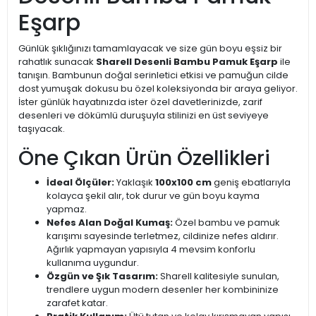
Eşarp
Günlük şıklığınızı tamamlayacak ve size gün boyu eşsiz bir
rahatlık sunacak
Sharell Desenli Bambu Pamuk Eşarp
ile
tanışın. Bambunun doğal serinletici etkisi ve pamuğun cilde
dost yumuşak dokusu bu özel koleksiyonda bir araya geliyor.
İster günlük hayatınızda ister özel davetlerinizde, zarif
desenleri ve dökümlü duruşuyla stilinizi en üst seviyeye
taşıyacak.
Öne Çıkan Ürün Özellikleri
İdeal Ölçüler:
Yaklaşık
100x100 cm
geniş ebatlarıyla
kolayca şekil alır, tok durur ve gün boyu kayma
yapmaz.
Nefes Alan Doğal Kumaş:
Özel bambu ve pamuk
karışımı sayesinde terletmez, cildinize nefes aldırır.
Ağırlık yapmayan yapısıyla 4 mevsim konforlu
kullanıma uygundur.
Özgün ve Şık Tasarım:
Sharell kalitesiyle sunulan,
trendlere uygun modern desenler her kombininize
zarafet katar.