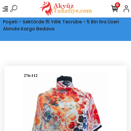
0
Ptt Kargo İle Tüm Türkiye'ye Teslimat - Şeffaf Kargo
Poşeti - Sektörde 15 Yıllık Tecrübe - 5 Bin lira Üzeri
Alımda Kargo Bedava