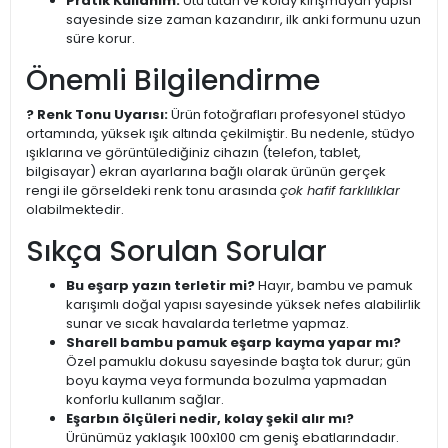
Pratik Kullanım:
Ütü tutan ve kolay kırışmayan yapısı
sayesinde size zaman kazandırır, ilk anki formunu uzun
süre korur.
Önemli Bilgilendirme
? Renk Tonu Uyarısı:
Ürün fotoğrafları profesyonel stüdyo
ortamında, yüksek ışık altında çekilmiştir. Bu nedenle, stüdyo
ışıklarına ve görüntülediğiniz cihazın (telefon, tablet,
bilgisayar) ekran ayarlarına bağlı olarak ürünün gerçek
rengi ile görseldeki renk tonu arasında
çok hafif farklılıklar
olabilmektedir.
Sıkça Sorulan Sorular
Bu eşarp yazın terletir mi?
Hayır, bambu ve pamuk
karışımlı doğal yapısı sayesinde yüksek nefes alabilirlik
sunar ve sıcak havalarda terletme yapmaz.
Sharell bambu pamuk eşarp kayma yapar mı?
Özel pamuklu dokusu sayesinde başta tok durur; gün
boyu kayma veya formunda bozulma yapmadan
konforlu kullanım sağlar.
Eşarbın ölçüleri nedir, kolay şekil alır mı?
Ürünümüz yaklaşık 100x100 cm geniş ebatlarındadır.