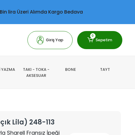
 Bin lira Üzeri Alımda Kargo Bedava
0
Giriş Yap
Sepetim
Lİ YAZMA
TAKI - TOKA -
BONE
TAYT
AKSESUAR
çık Lila) 248-113
la Sharell Fransız İpeği