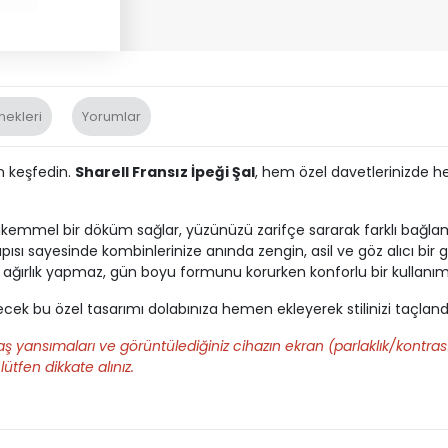
nekleri
Yorumlar
en keşfedin.
Sharell Fransız İpeği Şal
, hem özel davetlerinizde he
ükemmel bir döküm sağlar, yüzünüzü zarifçe sararak farklı bağlam
apısı sayesinde kombinlerinize anında zengin, asil ve göz alıcı bir
ağırlık yapmaz, gün boyu formunu korurken konforlu bir kullanı
ek bu özel tasarımı dolabınıza hemen ekleyerek stilinizi taçlandı
ş yansımaları ve görüntülediğiniz cihazın ekran (parlaklık/kontrast
lütfen dikkate alınız.