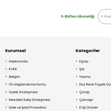
E-Bülten Aboneliği
Kurumsal
Kategoriler
Hakkımızda
Eşarp
KVKK
Şal
İletişim
Yazma
Ön bilgilendirme formu
Düz Renk Poşetli O
Üyelik Sözleşmesi
Çorap
Mesafeli Satış Sözleşmesi
Çamaşır
İade ve İptal Prosedürü
El İşi Ürünler