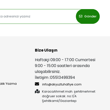
Gönder
Bize Ulaşın
Haftaiçi 09:00 - 17:00 Cumartesi
9:00 - 15:00 saatleri arasında
ulaşabilirsiniz.
İletişim :05513499394
yalık Yazma
info@akyuztuhafiye.com
KaracaAhmet mah. şehitmehmet
doğruer sokak. no:1/A
Şehitkamil/Gaziantep