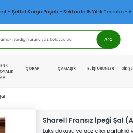
mat - Şeffaf Kargo Poşeti - Sektörde 15 Yıllık Tecrübe - 5
Ara
RENK
ÇORAP
ÇAMAŞIR
EL İŞİ ÜRÜNLER
DİKİŞ
 OYALIK
MA
Şal
Sharell Fransız İpeği Şal (A
Lüks dokusu ve göz alıcı parlaklığıy