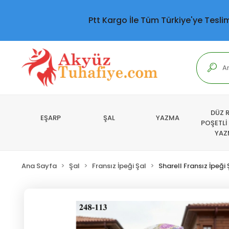
Ptt Kargo İle Tüm Türkiye'ye Tesli
DÜZ 
EŞARP
ŞAL
YAZMA
POŞETLİ
YAZ
Ana Sayfa
Şal
Fransız İpeği Şal
Sharell Fransız İpeği 