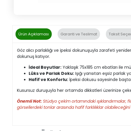
Ürün Açıklaması
Garanti ve Teslimat
Taksit Seçe
Göz alıcı parlaklığı ve ipeksi dokunuşuyla zarafeti yenid
dokunuş katıyor.
İdeal Boyutlar:
Yaklaşık 75x185 cm ebatları ile m
Lüks ve Parlak Doku:
Işığı yansıtan eşsiz parlak y
Hafif ve Konforlu:
İpeksi dokusu sayesinde başta 
Kusursuz duruşuyla her ortamda dikkatleri üzerinize çekec
Önemli Not:
Stüdyo çekim ortamındaki ışıklandırmalar, fla
görsellerdeki tonlar arasında hafif farklılıklar olabileceğini 