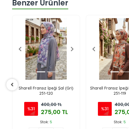
Benzer Ürünler
e)
Sharell Fransız İpeği Şal (Gri)
Sharell Fransız İpeği
251-120
251-119
400,00 TL
400,00
%31
%31
275,00 TL
275,
Stok:
5
Stok:
5