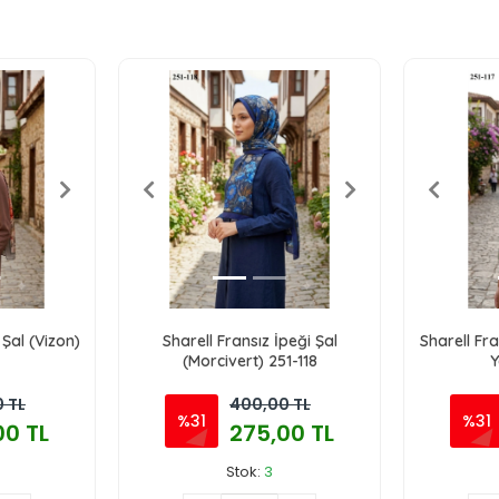
 Şal (Vizon)
Sharell Fransız İpeği Şal
Sharell Fra
(Morcivert) 251-118
Y
 TL
400,00 TL
%31
%31
00 TL
275,00 TL
Stok:
3