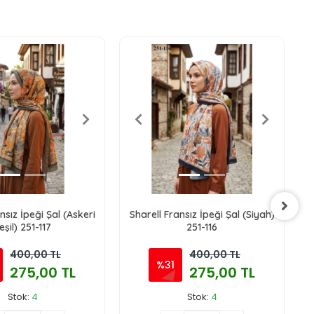
nsız İpeği Şal (Askeri
Sharell Fransız İpeği Şal (Siyah)
eşil) 251-117
251-116
400,00 TL
400,00 TL
%31
275,00 TL
275,00 TL
Stok:
4
Stok:
4