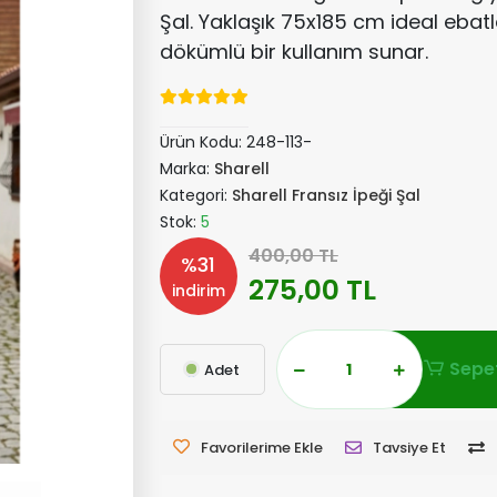
Şal. Yaklaşık 75x185 cm ideal ebatla
dökümlü bir kullanım sunar.
Ürün Kodu:
248-113-
Marka:
Sharell
Kategori:
Sharell Fransız İpeği Şal
Stok:
5
400,00 TL
%31
275,00 TL
indirim
Sepet
Adet
Favorilerime Ekle
Tavsiye Et